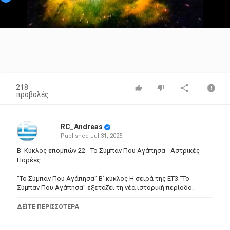
Video
218
προβολές
RC_Andreas
Published
Jul 31, 2025
Β' Κύκλος επομπών 22 - Το Σύμπαν Που Αγάπησα - Αστρικές
Παρέες.
"Το Σύμπαν Που Αγάπησα" Β΄ κύκλος Η σειρά της ΕΤ3 "Το
Σύμπαν Που Αγάπησα" εξετάζει τη νέα ιστορική περίοδο.
B' Κύκλος εκπομπών 18 - Το Σύμπαν Που Αγάπησα - Οι Φάροι
ΔΕΊΤΕ ΠΕΡΙΣΣΌΤΕΡΑ
Του Σύμπαντος.