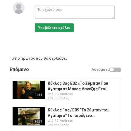
Κατηγορίες
Documentary
Ετικέτες
Αποικίες
,
Υπήρχαν
,
Κ222
Υποβάλετε σχόλιο
Γίνε ο πρώτος που θα σχολιάσει
Επόμενο
Αυτόματο
Κύκλος 3ος Ε02 «Το Σύμπαν Που
Αγάπησα» Μάνος Δανέζης Eτσι...
από
RC_Andreas
01:41
239 προβολές
Κύκλος 1ος / Ε09 "Το Σύμπαν που
Αγάπησα" Το παράξενο...
από
RC_Andreas
26:53
285 προβολές