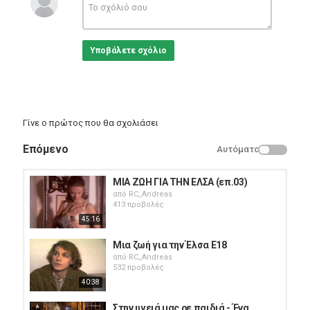
Greek Music
Υποβάλετε σχόλιο
Γίνε ο πρώτος που θα σχολιάσει
Επόμενο
Αυτόματο
ΜΙΑ ΖΩΗ ΓΙΑ ΤΗΝ ΕΛΣΑ (επ.03)
από
RC_Andreas
413 προβολές
45:16
Μια ζωή για την Έλσα E18
από
RC_Andreas
532 προβολές
40:38
Στην υγειά μας ρε παιδιά - Ένα