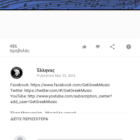
Video
486
προβολές
Έλληνας
Published
Mar 22, 2016
Facebook:
https://www.facebook.com/GetGreekMusic
Twitter:
https://twitter.com/#
!/GetGreekMusic
YouTube: http://www.youtube.com/subscription_center?
add_user=GetGreekMusic
Έλσα Μαργαρίτη - Μια πόλη μαγική
Δίσκος: O Γιάννης Πετρίδης & ο Κώστας Ζούγρης
ΔΕΊΤΕ ΠΕΡΙΣΣΌΤΕΡΑ
παρουσιάζουν τα τραγούδια των Ελλήνων (EMI Music Greece)
Κατηγορίες