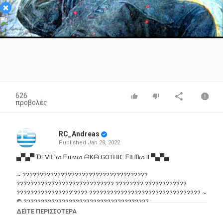
×
Video
626
προβολές
RC_Andreas
Published
Jan 28, 2022
▄▀▄▀ ᗪEᐯIᒪ'ᔕ ᖴɪʟᴍᔕ ᗩKᗩ GOTᕼIᑕ ᖴIᒪᗰᔕ II ▀▄▀▄
~ ????????????????????????????????????
???????????????????????????? ???????? ????????????
????????????????'???? ???????????????????????????????? ~
© ???????????????????????????????????? :
????????????????????????????????
ΔΕΊΤΕ ΠΕΡΙΣΣΌΤΕΡΑ
_????????????????????????????