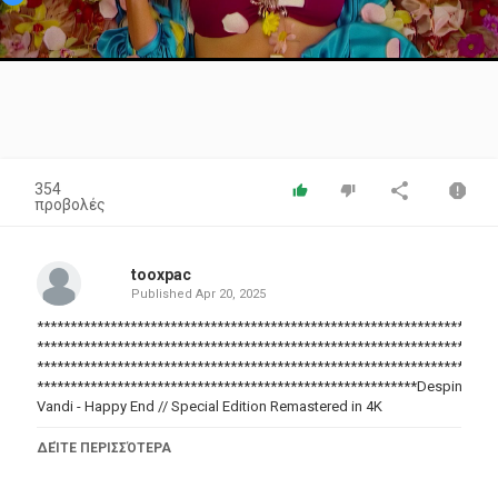
Video
354
προβολές
tooxpac
Published
Apr 20, 2025
*********************************************************************
*********************************************************************
*********************************************************************
*********************************************************Despina
Vandi - Happy End // Special Edition Remastered in 4K
???? Κάνε ΕΓΓΡΑΦΗ εδώ:
ΔΕΊΤΕ ΠΕΡΙΣΣΌΤΕΡΑ
https://www.youtube.com/@VintageGreekHits4K?
sub_confirmation=1