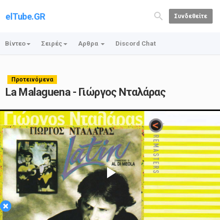
elTube.GR
Συνδεθείτε
Βίντεο
Σειρές
Αρθρα
Discord Chat
Προτεινόμενα
La Malaguena - Γιώργος Νταλάρας
Play
×