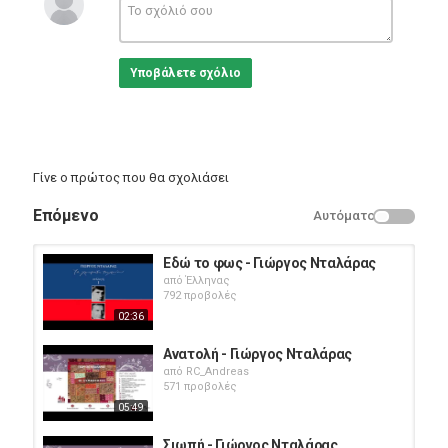
Γιώργος Νταλάρας - La Malaguena
Δίσκος: Γιώργος Νταλάρας - Latin (EMI Music Greece)
Συμμετέχει ο Al Di Meola
Υποβάλετε σχόλιο
Κατηγορίες
Greek Music
Γίνε ο πρώτος που θα σχολιάσει
Επόμενο
Αυτόματο
Εδώ το φως - Γιώργος Νταλάρας
από
Έλληνας
792 προβολές
02:36
Ανατολή - Γιώργος Νταλάρας
από
RC_Andreas
571 προβολές
05:49
Σιωπή - Γιώργος Νταλάρας