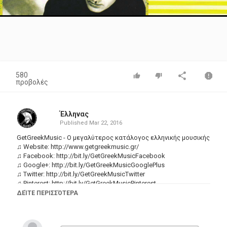
Video
580
προβολές
Έλληνας
Published
Mar 22, 2016
GetGreekMusic - Ο μεγαλύτερος κατάλογος ελληνικής μουσικής
♫ Website:
http://www.getgreekmusic.gr/
♫ Facebook:
http://bit.ly/GetGreekMusicFacebook
♫ Google+:
http://bit.ly/GetGreekMusicGooglePlus
♫ Twitter:
http://bit.ly/GetGreekMusicTwitter
♫ Pinterest:
http://bit.ly/GetGreekMusicPinterest
♫ Tumblr:
http://bit.ly/GetGreekMusicTumblr
ΔΕΊΤΕ ΠΕΡΙΣΣΌΤΕΡΑ
▶ iTunes:
http://bit.ly/GiorgosDalaras-Latin