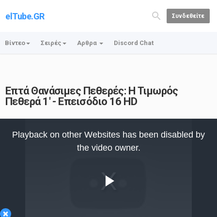
elTube.GR
Συνδεθείτε
Βίντεο
Σειρές
Αρθρα
Discord Chat
Επτά Θανάσιμες Πεθερές: Η Τιμωρός
Πεθερά 1' - Επεισόδιο 16 HD
This
is
Playback on other Websites has been disabled by
a
modal
the video owner.
window.
Play
×