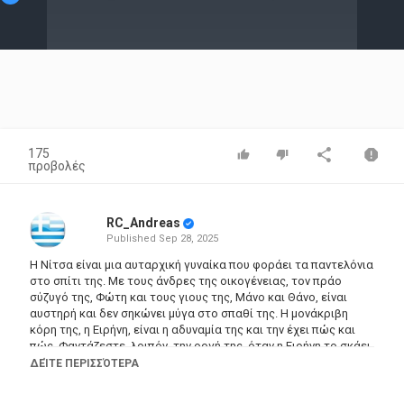
Video
175
προβολές
RC_Andreas
Published
Sep 28, 2025
Η Νίτσα είναι μια αυταρχική γυναίκα που φοράει τα παντελόνια
στο σπίτι της. Με τους άνδρες της οικογένειας, τον πράο
σύζυγό της, Φώτη και τους γιους της, Μάνο και Θάνο, είναι
αυστηρή και δεν σηκώνει μύγα στο σπαθί της. Η μονάκριβη
κόρη της, η Ειρήνη, είναι η αδυναμία της και την έχει πώς και
πώς. Φαντάζεστε, λοιπόν, την οργή της, όταν η Ειρήνη το σκάει
από το σπίτι και παντρεύεται τον Τάκη, ένα νεαρό που η Νίτσα
ΔΕΊΤΕ ΠΕΡΙΣΣΌΤΕΡΑ
θεωρεί ανεπρόκοπο και προικοθήρα. ‘Εξω φρενών, η Νίτσα
καταστρώνει σχέδιο εξόντωσης του γαμπρού. Αυτό που δεν