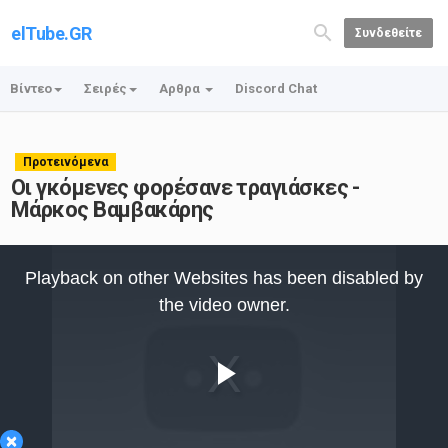
elTube.GR
Συνδεθείτε
Βίντεο
Σειρές
Αρθρα
Discord Chat
Προτεινόμενα
Οι γκόμενες φορέσανε τραγιάσκες -
Μάρκος Βαμβακάρης
This
is
Playback on other Websites has been disabled by
a
modal
the video owner.
window.
Play
×