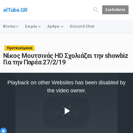
elTube.GR
Συνδεθείτε
Βίντεο
Σειρές
Αρθρα
Discord Chat
Προτεινόμενα
Νίκος Μουτσινάς HD Σχολιάζει την showbiz
Για την Παρέα 27/2/19
This
is
Playback on other Websites has been disabled by
a
modal
the video owner.
window.
Play
×