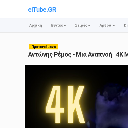
elTube.GR
Αρχική
Βίντεο
Σειρές
Αρθρα
Di
Προτεινόμενα
Αντώνης Ρέμος - Μια Αναπνοή | 4K M