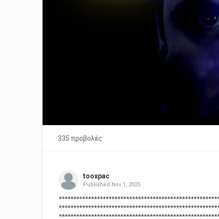
335 προβολές
tooxpac
Published
Nov 1, 2025
******************************************************
******************************************************
******************************************************