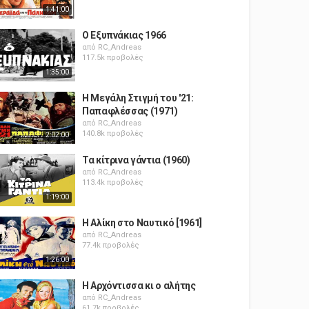
1:41:00
Ο Εξυπνάκιας 1966
από
RC_Andreas
117.5k προβολές
1:35:00
Η Μεγάλη Στιγμή του '21:
Παπαφλέσσας (1971)
από
RC_Andreas
140.8k προβολές
2:02:00
Τα κίτρινα γάντια (1960)
από
RC_Andreas
113.4k προβολές
1:19:00
Η Αλίκη στο Ναυτικό [1961]
από
RC_Andreas
77.4k προβολές
1:26:00
Η Αρχόντισσα κι ο αλήτης
από
RC_Andreas
61.7k προβολές