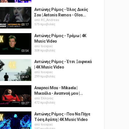
Αντώνης Ρέμος - Όλος Δικός
Σου | Antonis Remos - Olos...
από
RC_Andreas
575 προβολές
03:17
Αντώνης Ρέμος - Τρέμω | 4K
Music Video
από
tooxpac
308 προβολές
03:54
Αντώνης Ρέμος - Έτσι Ξαφνικά
| 4K Music Video
από
tooxpac
299 προβολές
04:47
Anapnoi Mou - Mikaela |
Μικαέλα - Αναπνοή μου |...
από
Έλληνας
472 προβολές
03:27
Αντώνης Ρέμος - Που Να Πήγε
Τόση Αγάπη | 4K Music Video
από
tooxpac
197 προβολές