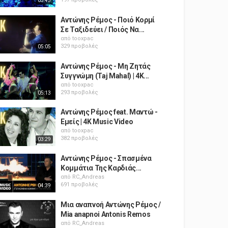
03:43
Αντώνης Ρέμος - Ποιό Κορμί
Σε Ταξιδεύει / Ποιός Να...
από
tooxpac
329 προβολές
05:05
Αντώνης Ρέμος - Μη Ζητάς
Συγγνώμη (Taj Mahal) | 4K...
από
tooxpac
293 προβολές
05:13
Αντώνης Ρέμος feat. Μαντώ -
Εμείς | 4K Music Video
από
tooxpac
382 προβολές
03:29
Αντώνης Ρέμος - Σπασμένα
Κομμάτια Της Καρδιάς...
από
RC_Andreas
691 προβολές
04:39
Μια αναπνοή Αντώνης Ρέμος /
Mia anapnoi Antonis Remos
από
RC_Andreas