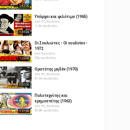
1:43:00
Υπάρχει και φιλότιμο (1965)
από
RC_Andreas
115k προβολές
1:30:00
Οι Σουλιώτες - Oi souliotes -
1972
από
Βασιλεία
50k προβολές
1:26:00
Ορατότης μηδέν (1970)
από
RC_Andreas
81.6k προβολές
1:57:00
Πολυτεχνίτης και
ερημοσπίτης (1963)
από
RC_Andreas
82.8k προβολές
1:17:00