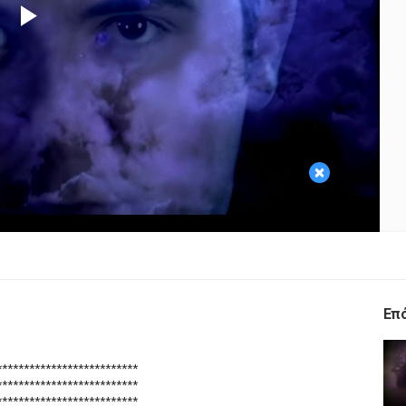
Play
Video
×
Επ
**************************
**************************
**************************