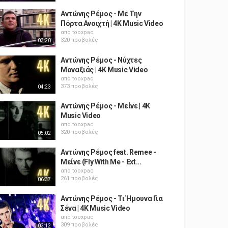
Αντώνης Ρέμος - Με Την
Πόρτα Ανοιχτή | 4K Music Video
από
tooxpac
320 προβολές
03:20
Αντώνης Ρέμος - Νύχτες
Μοναξιάς | 4K Music Video
από
tooxpac
373 προβολές
04:23
Αντώνης Ρέμος - Μείνε | 4K
Music Video
από
tooxpac
320 προβολές
05:02
Αντώνης Ρέμος feat. Remee -
Μείνε (Fly With Me - Ext...
από
tooxpac
261 προβολές
06:37
Αντώνης Ρέμος - Τι Ήμουνα Για
Σένα | 4K Music Video
από
tooxpac
309 προβολές
03:12