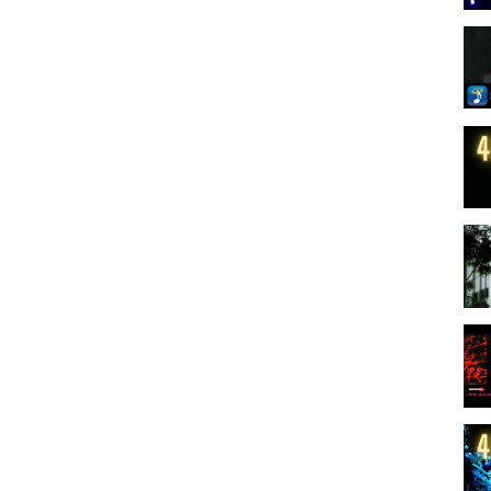
---------------------------------------------------------------------- -----------------------------
right Act 1976:
showcasing vintage Greek music content that has been upscaled to 4K
al. All rights belong to their respective owners. We have only utilized
, enhancement, and appreciation of Greek cultural heritage.
which has not always been specifically authorized by the copyright
rts to advance understanding of Greek music history and cultural
y such copyrighted material as provided for in section 107 of the U.S.
 composers, performers, and creators of the Content. If you are the
wish to have it removed, please contact us directly before taking any
gal activities related to the unauthorized distribution or
d the principles of copyright law and respect the rights of content