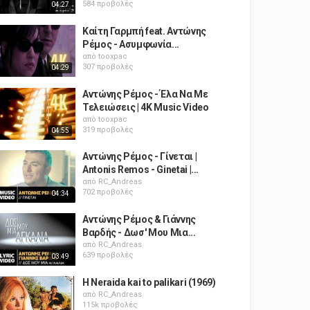
584 προβολές
04:27
Καίτη Γαρμπή feat. Αντώνης
Ρέμος - Ασυμφωνία...
από
tooxpac
307 προβολές
04:29
Αντώνης Ρέμος - Έλα Να Με
Τελειώσεις | 4K Music Video
από
tooxpac
319 προβολές
04:55
Αντώνης Ρέμος - Γίνεται |
Antonis Remos - Ginetai |...
από
RC_Andreas
702 προβολές
04:34
Αντώνης Ρέμος & Γιάννης
Βαρδής - Δωσ' Μου Μια...
από
RC_Andreas
639 προβολές
03:49
H Neraida kai to palikari (1969)
από
RC_Andreas
115k προβολές