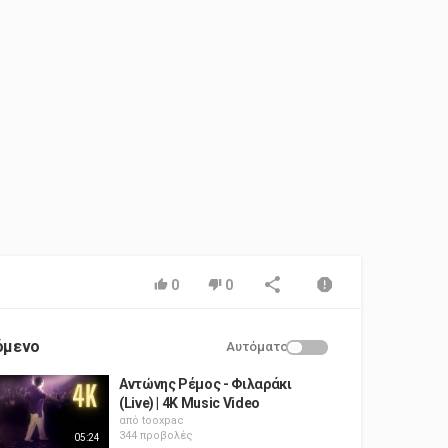
0
0
όμενο
Αυτόματο
Αντώνης Ρέμος - Φιλαράκι
(Live) | 4K Music Video
από
tooxpac
344 προβολές
05:24