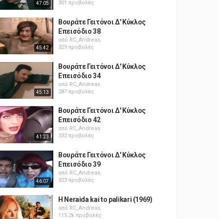
301 προβολές
47:05
Βουράτε Γειτόνοι Δ' Κύκλος
Επεισόδιο 38
από
RC_Andreas
329 προβολές
45:42
Βουράτε Γειτόνοι Δ' Κύκλος
Επεισόδιο 34
από
RC_Andreas
287 προβολές
45:13
Βουράτε Γειτόνοι Δ' Κύκλος
Επεισόδιο 42
από
RC_Andreas
332 προβολές
41:23
Βουράτε Γειτόνοι Δ' Κύκλος
Επεισόδιο 39
από
RC_Andreas
323 προβολές
46:07
H Neraida kai to palikari (1969)
από
RC_Andreas
115.2k προβολές