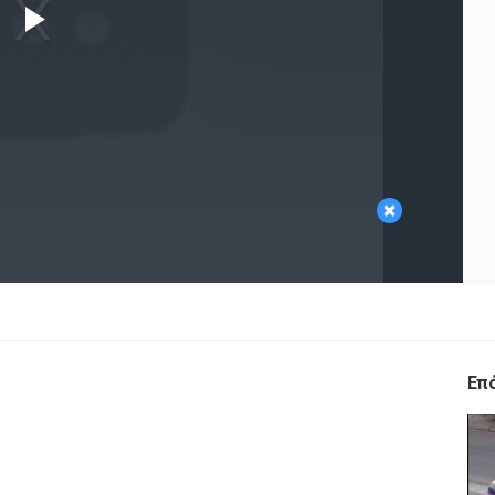
Play
Video
×
Επ