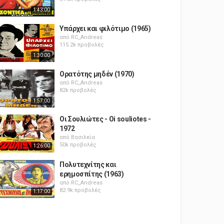
1:43:00
Υπάρχει και φιλότιμο (1965)
από
RC_Andreas
115.2k προβολές
1:30:00
Ορατότης μηδέν (1970)
από
RC_Andreas
82k προβολές
1:57:00
Οι Σουλιώτες - Oi souliotes -
1972
από
Βασιλεία
50k προβολές
1:26:00
Πολυτεχνίτης και
ερημοσπίτης (1963)
από
RC_Andreas
82.9k προβολές
1:17:00