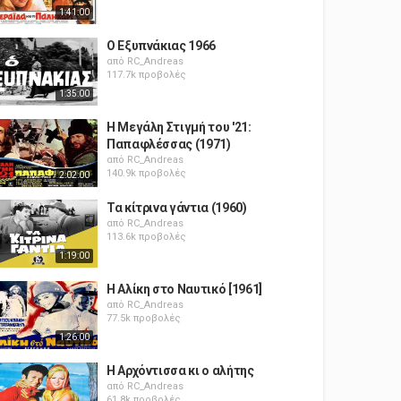
1:41:00
Ο Εξυπνάκιας 1966
από
RC_Andreas
117.7k προβολές
1:35:00
Η Μεγάλη Στιγμή του '21:
Παπαφλέσσας (1971)
από
RC_Andreas
140.9k προβολές
2:02:00
Τα κίτρινα γάντια (1960)
από
RC_Andreas
113.6k προβολές
1:19:00
Η Αλίκη στο Ναυτικό [1961]
από
RC_Andreas
77.5k προβολές
1:26:00
Η Αρχόντισσα κι ο αλήτης
από
RC_Andreas
61.8k προβολές