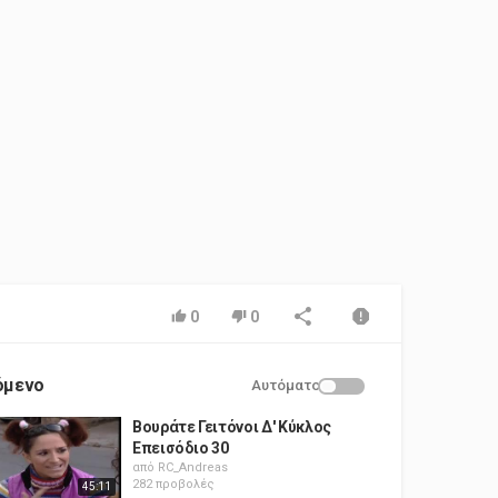
0
0
όμενο
Αυτόματο
Βουράτε Γειτόνοι Δ' Κύκλος
Επεισόδιο 30
από
RC_Andreas
282 προβολές
45:11