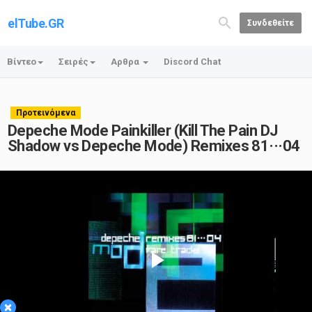
elTube.GR
Συνδεθείτε
Βίντεο
Σειρές
Αρθρα
Discord Chat
Προτεινόμενα
Depeche Mode Painkiller (Kill The Pain DJ
Shadow vs Depeche Mode) Remixes 81···04
Play
×