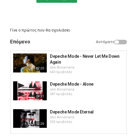
Γίνε ο πρώτος που θα σχολιάσει
Επόμενο
Αυτόματο
Depeche Mode - Never Let Me Down
Again
από
Annamaria
07:20
643 προβολές
Depeche Mode - Alone
από
Annamaria
587 προβολές
04:31
Depeche Mode Eternal
από
Annamaria
555 προβολές
02:26