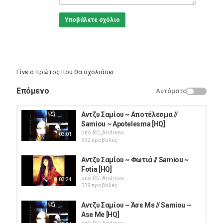
Υποβάλετε σχόλιο
Γίνε ο πρώτος που θα σχολιάσει
Επόμενο
Αυτόματο
Αντζυ Σαμίου ~ Αποτέλεσμα //
Samiou ~ Apotelesma [HQ]
από
RC_Andreas
03:01
332 προβολές
Αντζυ Σαμίου ~ Φωτιά // Samiou ~
Fotia [HQ]
από
RC_Andreas
03:24
339 προβολές
Αντζυ Σαμίου ~ Άσε Με // Samiou ~
Ase Me [HQ]