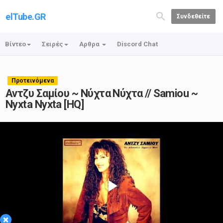
elTube.GR
Συνδεθείτε
Βίντεο
Σειρές
Αρθρα
Discord Chat
Προτεινόμενα
Αντζυ Σαμίου ~ Νύχτα Νύχτα // Samiou ~
Nyxta Nyxta [HQ]
Play
×