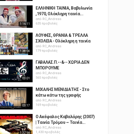
ΕΛΛΗΝΙΚΗ ΤΑΙΝΙΑ, Βαβυλωνία
,1970, Ολόκληρη ταινία...
από
RC_Andreas
635 προβολές
1:16:11
ΛΟΥΦΕΣ, ΘΡΑΝΙΑ & ΤΡΕΛΛΑ
ΣΧΟΛΕΙΑ - Ολόκληρη η ταινία
από
RC_Andreas
179 προβολές
1:38:04
ΓΑΒΑΛΑΣ.Π.--&-- ΧΩΡΙΑ ΔΕΝ
ΜΠΟΡΟΥΜΕ
από
RC_Andreas
565 προβολές
03:01
ΜΙΧΑΛΗΣ ΜΕΝΙΔΙΑΤΗΣ - Στο
κάτω κάτω της γραφής
από
RC_Andreas
169 προβολές
03:17
Ο Ακέφαλος Καβαλάρης (2007)
| Ταινία Τρόμου ~ Ταινία...
από
RC_Andreas
1,430 προβολές
1:32:14