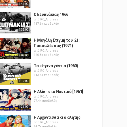
1:41:00
Ο Εξυπνάκιας 1966
από
RC_Andreas
117.6k προβολές
1:35:00
Η Μεγάλη Στιγμή του '21:
Παπαφλέσσας (1971)
από
RC_Andreas
140.8k προβολές
2:02:00
Τα κίτρινα γάντια (1960)
από
RC_Andreas
113.5k προβολές
1:19:00
Η Αλίκη στο Ναυτικό [1961]
από
RC_Andreas
77.4k προβολές
1:26:00
Η Αρχόντισσα κι ο αλήτης
από
RC_Andreas
61.7k προβολές