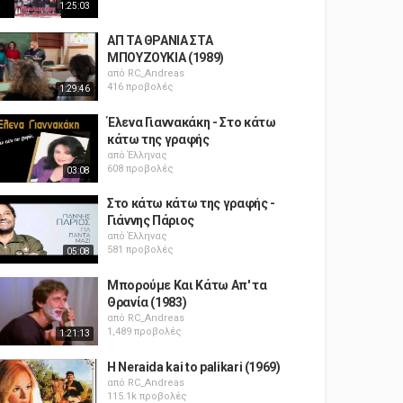
1:25:03
ΑΠ ΤΑ ΘΡΑΝΙΑ ΣΤΑ
ΜΠΟΥΖΟΥΚΙΑ (1989)
από
RC_Andreas
416 προβολές
1:29:46
Έλενα Γιαννακάκη - Στο κάτω
κάτω της γραφής
από
Έλληνας
608 προβολές
03:08
Στο κάτω κάτω της γραφής -
Γιάννης Πάριος
από
Έλληνας
581 προβολές
05:08
Μπορούμε Και Κάτω Απ' τα
Θρανία (1983)
από
RC_Andreas
1,489 προβολές
1:21:13
H Neraida kai to palikari (1969)
από
RC_Andreas
115.1k προβολές