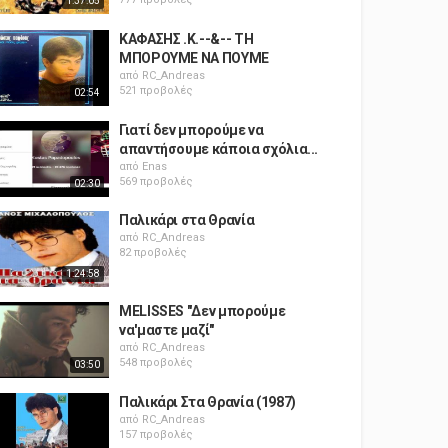
1:37:05
ΚΑΦΑΣΗΣ .Κ.--&-- ΤΗ
ΜΠΟΡΟΥΜΕ ΝΑ ΠΟΥΜΕ
από
RC_Andreas
521 προβολές
02:54
Γιατί δεν μπορούμε να
απαντήσουμε κάποια σχόλια...
από
Enas
569 προβολές
02:30
Παλικάρι στα Θρανία
από
RC_Andreas
82 προβολές
1:24:58
MELISSES "Δεν μπορούμε
να'μαστε μαζί"
από
RC_Andreas
548 προβολές
03:50
Παλικάρι Στα Θρανία (1987)
από
RC_Andreas
157 προβολές