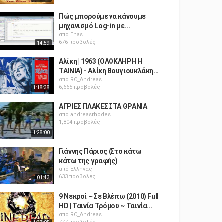
Πώς μπορούμε να κάνουμε
μηχανισμό Log-in με...
από
Enas
676 προβολές
14:59
Αλίκη | 1963 (ΟΛΟΚΛΗΡΗ Η
ΤΑΙΝΙΑ) - Αλίκη Βουγιουκλάκη...
από
RC_Andreas
6,665 προβολές
1:18:38
ΑΓΡΙΕΣ ΠΛΑΚΕΣ ΣΤΑ ΘΡΑΝΙΑ
από
andreasrhodes
1,804 προβολές
1:28:00
Γιάννης Πάριος (Στο κάτω
κάτω της γραφής)
από
Έλληνας
633 προβολές
01:43
9 Νεκροί ~ Σε Βλέπω (2010) Full
HD | Ταινία Τρόμου ~ Ταινία...
από
RC_Andreas
777 προβολές