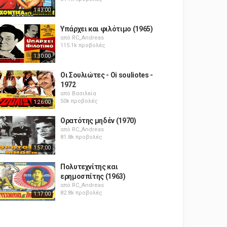
1:43:00
Υπάρχει και φιλότιμο (1965)
από
RC_Andreas
115.1k προβολές
1:30:00
Οι Σουλιώτες - Oi souliotes -
1972
από
Βασιλεία
50k προβολές
1:26:00
Ορατότης μηδέν (1970)
από
RC_Andreas
81.8k προβολές
1:57:00
Πολυτεχνίτης και
ερημοσπίτης (1963)
από
RC_Andreas
82.8k προβολές
1:17:00