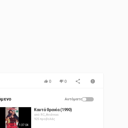
0
0
όμενο
Αυτόματο
Καυτά Θρανία (1990)
από
RC_Andreas
925 προβολές
1:37:04