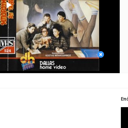
Play
Video
×
Επ