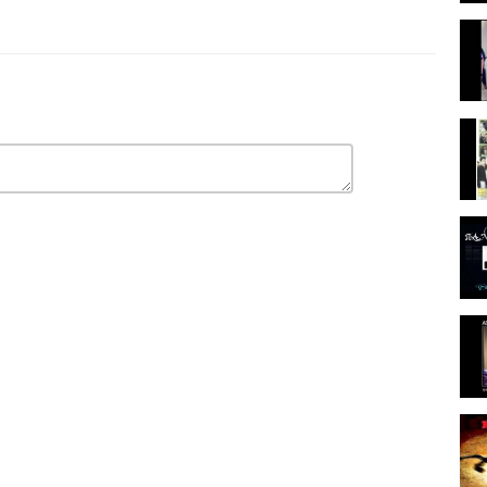
ιοι γονείς στέλνουν οι πλούσιοι γονείς τα ζωηρά βλαστάρια τους,
ας τον υποδέχεται με το δικό της στυλ, και τον φέρνει σε
ουν για να διασκεδάσουν σε κάποια ντίσκο ανακαλύπτουν πως ο
ας αλλά ένας μοντέρνος νέος που ζει τη ζωή του. Η Τόνια τον
για μέθοδο διδασκαλίας. Διδάσκει με ποπ μουσική και χορό και
μάθημα...
ταινίας. Η ανάρτηση του βίντεο γίνεται αποκλειστικά για λόγους
0 και την εποχή της ελληνικής βιντεοκασέτας.
πό τη δημοσίευση αυτού του βίντεο.
άτων του εν λόγω βίντεο και θεωρείτε ότι θίγεστε, παρακαλούμε