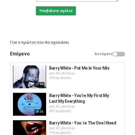
Υποβάλετε σχόλιο
Γίνε ο πρώτος που θα σχολιάσει
Επόμενο
Αυτόματο
Barry White - Put Me In Your Mix
από
RC_Andreas
639 προβολές
07:40
Barry White - You're My First My
Last My Everything
από
RC_Andreas
687 προβολές
04:36
Barry White - You`re The One I Need
από
RC_Andreas
714 προβολές