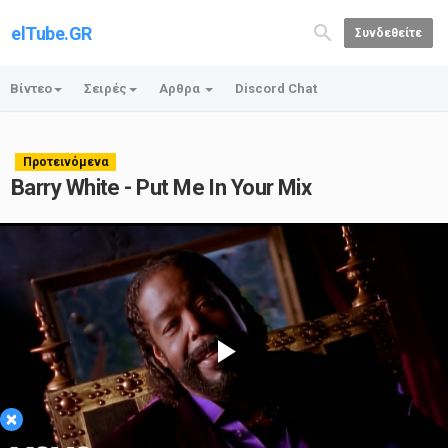
elTube.GR
Συνδεθείτε
Βίντεο
Σειρές
Αρθρα
Discord Chat
Προτεινόμενα
Barry White - Put Me In Your Mix
Play
×