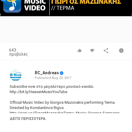
Video
643
προβολές
RC_Andreas
Published
Aug 23, 2017
Subscribe now στο μεγαλύτερο μουσικό κανάλι:
http://bit.ly/HeavenMusicYouTube
Official Music Video by Giorgos Mazonakis performing Terma.
Directed by Konstantinos Rigos.
http://geni.us/iTunesMazonakisTerma
. Music: Giorgos Sampanis,
Lyrics: Eleni Giannatsoulia.
ΔΕΊΤΕ ΠΕΡΙΣΣΌΤΕΡΑ
Γιώργος Μαζωνάκης - Τέρμα. Μουσική: Γιώργος Σαμπάνης,