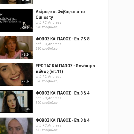
41:46
Δείμος και Φόβος από το
Curiosity
από
RC_Andreas
576 προβολές
00:54
ΦΟΒΟΣ ΚΑΙ ΠΑΘΟΣ - Επ.7 & 8
από
RC_Andreas
590 προβολές
48:24
ΕΡΩΤΑΣ ΚΑΙ ΠΑΘΟΣ - Θανάσιμο
πάθος (Επ.11)
από
RC_Andreas
926 προβολές
44:24
ΦΟΒΟΣ ΚΑΙ ΠΑΘΟΣ - Επ.3 & 4
από
RC_Andreas
390 προβολές
1:11:44
ΦΟΒΟΣ ΚΑΙ ΠΑΘΟΣ - Επ.3 & 4
από
RC_Andreas
541 προβολές