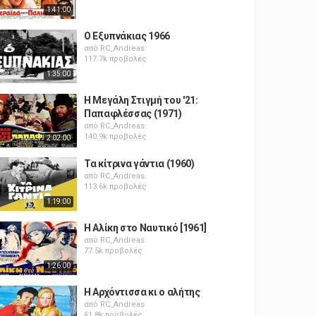
1:41:00
Ο Εξυπνάκιας 1966
από
RC_Andreas
117.7k προβολές
1:35:00
Η Μεγάλη Στιγμή του '21:
Παπαφλέσσας (1971)
από
RC_Andreas
140.9k προβολές
2:02:00
Τα κίτρινα γάντια (1960)
από
RC_Andreas
113.6k προβολές
1:19:00
Η Αλίκη στο Ναυτικό [1961]
από
RC_Andreas
77.5k προβολές
1:26:00
Η Αρχόντισσα κι ο αλήτης
από
RC_Andreas
61.8k προβολές