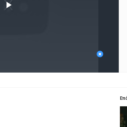
Play
Video
×
Επ