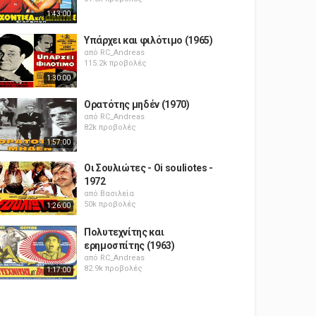
1:43:00
Υπάρχει και φιλότιμο (1965)
από
RC_Andreas
115.2k προβολές
1:30:00
Ορατότης μηδέν (1970)
από
RC_Andreas
82k προβολές
1:57:00
Οι Σουλιώτες - Oi souliotes -
1972
από
Βασιλεία
50k προβολές
1:26:00
Πολυτεχνίτης και
ερημοσπίτης (1963)
από
RC_Andreas
82.9k προβολές
1:17:00