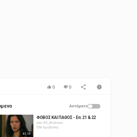
0
0
όμενο
Αυτόματο
ΦΟΒΟΣ ΚΑΙ ΠΑΘΟΣ - Επ.21 & 22
από
RC_Andreas
536 προβολές
45:19