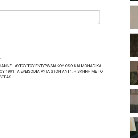
ν
HANNEL AYTOY TOY ENTYPWSIAKOY OSO KAI MONADIKA
OY 1991 TA EPEISODIA AYTA STON ANT1. H SKHNH ME TO
HSTEAS.