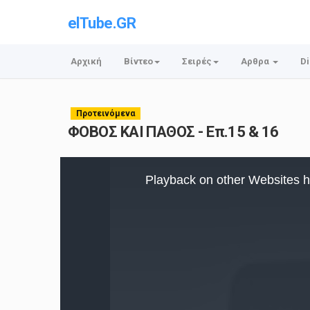
elTube.GR
Αρχική
Βίντεο
Σειρές
Αρθρα
Di
Προτεινόμενα
ΦΟΒΟΣ ΚΑΙ ΠΑΘΟΣ - Επ.15 & 16
This
is
Playback on other Websites h
a
modal
window.