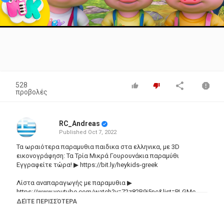
Video
528
προβολές
RC_Andreas
Published
Oct 7, 2022
Τα ωραιότερα παραμυθια παιδικα στα ελληνικα, με 3D
εικονογράφηση: Τα Τρία Μικρά Γουρουνάκια παραμύθι
Εγγραφείτε τώρα! ▶
https://bit.ly/heykids-greek
Λίστα αναπαραγωγής με παραμυθια ▶
https://www.youtube.com/watch?v=72z82B9j5nc&list=PLGMc-
3CXQdLuPjdYzCG5oX98LnYXIEMV5
ΔΕΊΤΕ ΠΕΡΙΣΣΌΤΕΡΑ
Τα τρία μικρά γουρουνάκια είναι ένας παραμύθι που