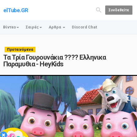
elTube.GR
Συνδεθείτε
Βίντεο
Σειρές
Αρθρα
Discord Chat
Προτεινόμενα
Τα Τρία Γουρουνάκια ???? Ελληνικα
Παραμυθια - HeyKids
Play
×