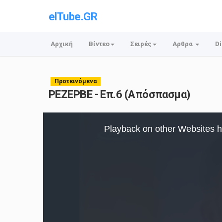
elTube.GR
Αρχική
Βίντεο
Σειρές
Αρθρα
Di
Προτεινόμενα
ΡΕΖΕΡΒΕ - Επ.6 (Απόσπασμα)
This
is
Playback on other Websites h
a
modal
window.