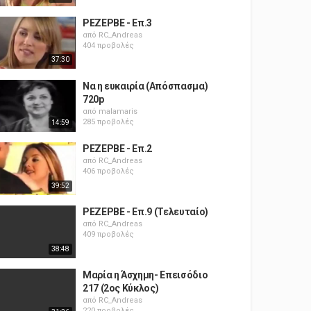
ΡΕΖΕΡΒΕ - Επ.3
από
RC_Andreas
404 προβολές
37:30
Να η ευκαιρία (Απόσπασμα)
720p
από
malamaris
285 προβολές
14:59
ΡΕΖΕΡΒΕ - Επ.2
από
RC_Andreas
406 προβολές
39:52
ΡΕΖΕΡΒΕ - Επ.9 (Τελευταίο)
από
RC_Andreas
409 προβολές
38:48
Μαρία η Άσχημη- Επεισόδιο
217 (2ος Κύκλος)
από
RC_Andreas
220 προβολές