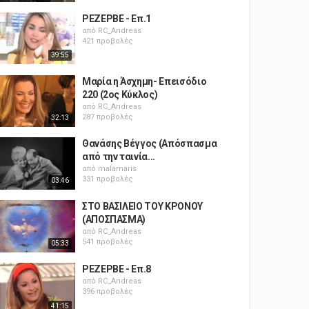
ΡΕΖΕΡΒΕ - Επ.1
από
RC_Andreas
421 προβολές
39:55
Μαρία η Άσχημη- Επεισόδιο
220 (2ος Κύκλος)
από
RC_Andreas
287 προβολές
32:13
Θανάσης Βέγγος (Απόσπασμα
από την ταινία...
από
malamaris
331 προβολές
03:46
ΣΤΟ ΒΑΣΙΛΕΙΟ ΤΟΥ ΚΡΟΝΟΥ
(ΑΠΟΣΠΑΣΜΑ)
από
RC_Andreas
541 προβολές
05:33
ΡΕΖΕΡΒΕ - Επ.8
από
RC_Andreas
396 προβολές
41:15