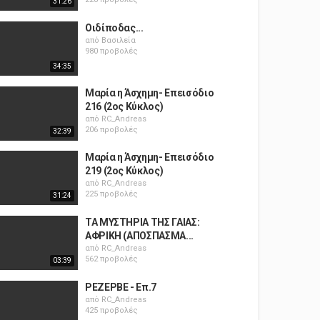
31:26
Οιδίποδας...
από
Βασιλεία
980 προβολές
34:35
Μαρία η Άσχημη- Επεισόδιο
216 (2ος Κύκλος)
από
RC_Andreas
206 προβολές
32:39
Μαρία η Άσχημη- Επεισόδιο
219 (2ος Κύκλος)
από
RC_Andreas
225 προβολές
31:24
ΤΑ ΜΥΣΤΗΡΙΑ ΤΗΣ ΓΑΙΑΣ:
ΑΦΡΙΚΗ (ΑΠΟΣΠΑΣΜΑ...
από
RC_Andreas
562 προβολές
03:39
ΡΕΖΕΡΒΕ - Επ.7
από
RC_Andreas
425 προβολές