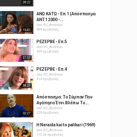
28:22
ΑΝΩ ΚΑΤΩ - Επ.1 (Απόσπασμα
ΑΝΤ1 2000 -...
από
RC_Andreas
484 προβολές
15:41
ΡΕΖΕΡΒΕ - Επ.5
από
RC_Andreas
399 προβολές
37:37
ΡΕΖΕΡΒΕ - Επ.4
από
RC_Andreas
414 προβολές
38:27
Απόσπασμα: Το Σύμπαν Που
Αγάπησα Έτσι Βλέπω Το...
από
RC_Andreas
229 προβολές
02:27
H Neraida kai to palikari (1969)
από
RC_Andreas
115.2k προβολές