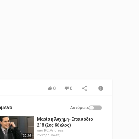
0
0
όμενο
Αυτόματο
Μαρία η Άσχημη- Επεισόδιο
218 (2ος Κύκλος)
από
RC_Andreas
258 προβολές
32:26