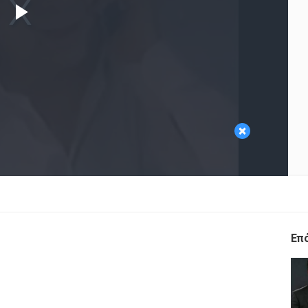
Play
Video
×
Επ