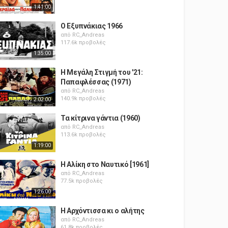
1:41:00
Ο Εξυπνάκιας 1966
από
RC_Andreas
117.6k προβολές
1:35:00
Η Μεγάλη Στιγμή του '21:
Παπαφλέσσας (1971)
από
RC_Andreas
140.9k προβολές
2:02:00
Τα κίτρινα γάντια (1960)
από
RC_Andreas
113.6k προβολές
1:19:00
Η Αλίκη στο Ναυτικό [1961]
από
RC_Andreas
77.5k προβολές
1:26:00
Η Αρχόντισσα κι ο αλήτης
από
RC_Andreas
61.8k προβολές