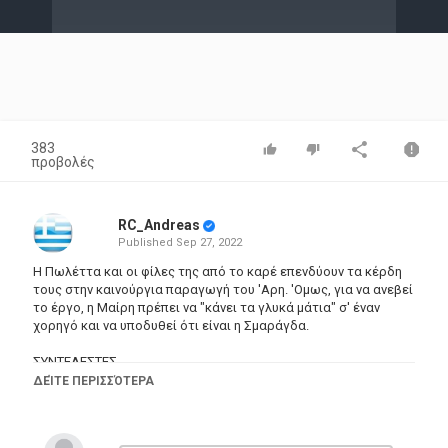
Video
383
προβολές
RC_Andreas
Published
Sep 27, 2022
Η Πωλέττα και οι φίλες της από το καρέ επενδύουν τα κέρδη
τους στην καινούργια παραγωγή του 'Αρη. 'Ομως, για να ανεβεί
το έργο, η Μαίρη πρέπει να "κάνει τα γλυκά μάτια" σ' έναν
χορηγό και να υποδυθεί ότι είναι η Σμαράγδα.
ΣΥΝΤΕΛΕΣΤΕΣ
Πρωταγωνιστούν: Μαρία Λεκάκη (Μαίρη Παπαδάκη), Κώστας
ΔΕΊΤΕ ΠΕΡΙΣΣΌΤΕΡΑ
Αποστολίδης ('Αρης Μπακόπουλος), Χρήστος Σιμαρδάνης
(Διονύσης), Καλλιρρόη Μυριαγκού (Σμαράγδα).