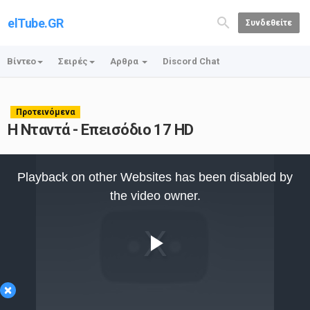
elTube.GR
Συνδεθείτε
Βίντεο
Σειρές
Αρθρα
Discord Chat
Προτεινόμενα
Η Νταντά - Επεισόδιο 17 HD
This
is
Playback on other Websites has been disabled by
a
modal
the video owner.
window.
Play
×