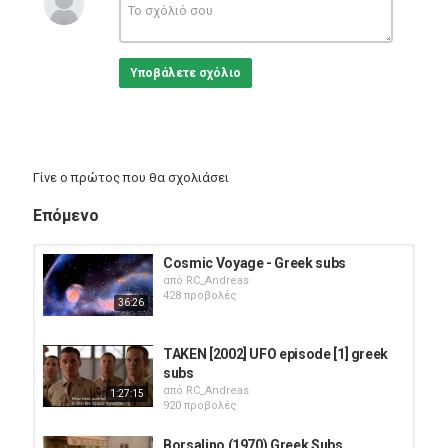
GREECE
,
GREEK SUBS
,
SUBTITLE
,
SUBS
,
GREEK
DOCUMENTARY
Υποβάλετε σχόλιο
Γίνε ο πρώτος που θα σχολιάσει
Επόμενο
Cosmic Voyage - Greek subs
από
RC_Andreas
428 προβολές
36:26
TAKEN [2002] UFO episode [1] greek
subs
από
RC_Andreas
1:27:15
920 προβολές
Borsalino (1970) Greek Subs