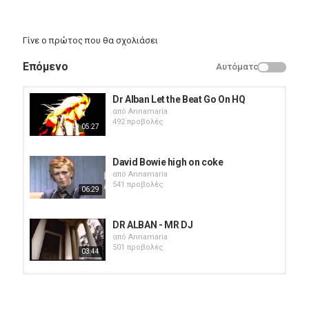
Γίνε ο πρώτος που θα σχολιάσει
Επόμενο
Αυτόματο
Dr Alban Let the Beat Go On HQ
από
Annamaria
492 προβολές
05:27
David Bowie high on coke
από
Annamaria
541 προβολές
06:29
DR ALBAN - MR DJ
από
Annamaria
501 προβολές
03:44
Dr Alban Roll Down Di Rubber Man
από
Annamaria