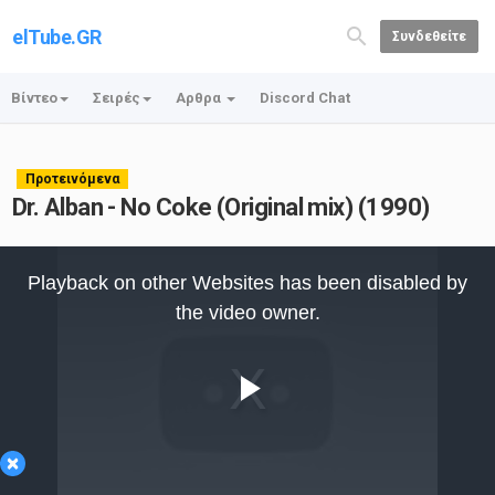
elTube.GR
Συνδεθείτε
Βίντεο
Σειρές
Αρθρα
Discord Chat
Προτεινόμενα
Dr. Alban - No Coke (Original mix) (1990)
This
is
Playback on other Websites has been disabled by
a
modal
the video owner.
window.
Play
×