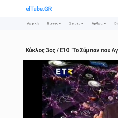
elTube.GR
Αρχική
Βίντεο
Σειρές
Αρθρα
Di
Κύκλος 3ος / Ε10 "Το Σύμπαν που Α