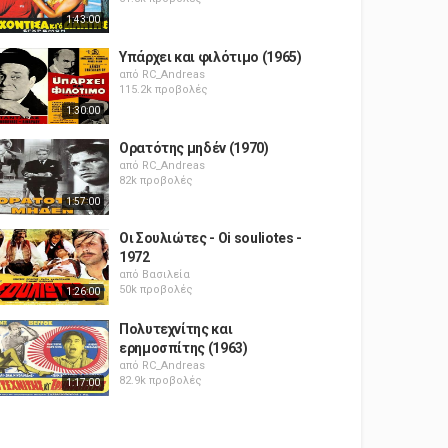
1:43:00
Υπάρχει και φιλότιμο (1965)
από
RC_Andreas
115.2k προβολές
1:30:00
Ορατότης μηδέν (1970)
από
RC_Andreas
82k προβολές
1:57:00
Οι Σουλιώτες - Oi souliotes -
1972
από
Βασιλεία
50k προβολές
1:26:00
Πολυτεχνίτης και
ερημοσπίτης (1963)
από
RC_Andreas
82.9k προβολές
1:17:00