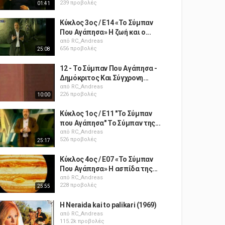
239 προβολές
01:41
Κύκλος 3ος / Ε14 «Το Σύμπαν
Που Αγάπησα» Η ζωή και ο...
από
RC_Andreas
656 προβολές
25:08
12 - Το Σύμπαν Που Αγάπησα -
Δημόκριτος Και Σύγχρονη...
από
RC_Andreas
226 προβολές
10:00
Κύκλος 1ος / Ε11 "Το Σύμπαν
που Αγάπησα" Το Σύμπαν της...
από
RC_Andreas
526 προβολές
25:17
Κύκλος 4ος / Ε07 «Το Σύμπαν
Που Αγάπησα» Η ασπίδα της...
από
RC_Andreas
228 προβολές
25:55
H Neraida kai to palikari (1969)
από
RC_Andreas
115.2k προβολές