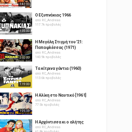
1:41:00
Ο Εξυπνάκιας 1966
από
RC_Andreas
117.7k προβολές
1:35:00
Η Μεγάλη Στιγμή του '21:
Παπαφλέσσας (1971)
από
RC_Andreas
140.9k προβολές
2:02:00
Τα κίτρινα γάντια (1960)
από
RC_Andreas
113.6k προβολές
1:19:00
Η Αλίκη στο Ναυτικό [1961]
από
RC_Andreas
77.5k προβολές
1:26:00
Η Αρχόντισσα κι ο αλήτης
από
RC_Andreas
61.8k προβολές