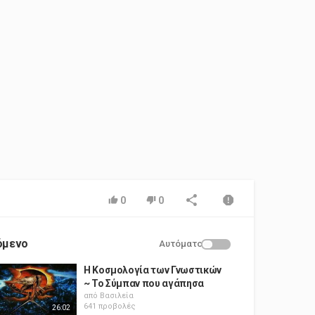
0
0
όμενο
Αυτόματο
Η Κοσμολογία των Γνωστικών
~ Το Σύμπαν που αγάπησα
από
Βασιλεία
641 προβολές
26:02