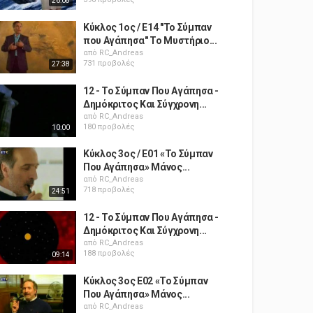
26:08
Κύκλος 1ος / Ε14 "Το Σύμπαν
που Αγάπησα" Το Μυστήριο...
από
RC_Andreas
731 προβολές
27:38
12 - Το Σύμπαν Που Αγάπησα -
Δημόκριτος Και Σύγχρονη...
από
RC_Andreas
180 προβολές
10:00
Κύκλος 3ος / Ε01 «Το Σύμπαν
Που Αγάπησα» Μάνος...
από
RC_Andreas
718 προβολές
24:51
12 - Το Σύμπαν Που Αγάπησα -
Δημόκριτος Και Σύγχρονη...
από
RC_Andreas
188 προβολές
09:14
Κύκλος 3ος Ε02 «Το Σύμπαν
Που Αγάπησα» Μάνος...
από
RC_Andreas