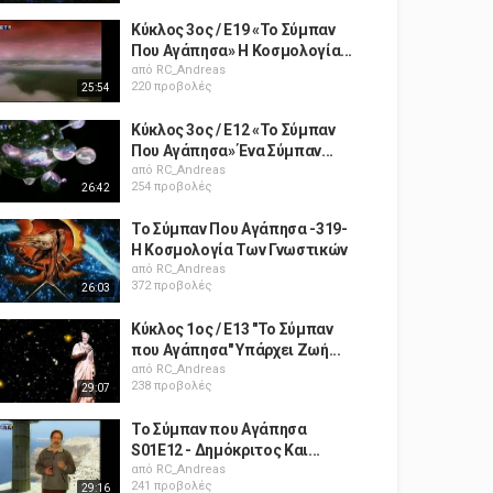
Κύκλος 3ος / Ε19 «Το Σύμπαν
Που Αγάπησα» Η Κοσμολογία...
από
RC_Andreas
220 προβολές
25:54
Κύκλος 3ος / Ε12 «Το Σύμπαν
Που Αγάπησα» Ένα Σύμπαν...
από
RC_Andreas
254 προβολές
26:42
Το Σύμπαν Που Αγάπησα -319-
Η Κοσμολογία Των Γνωστικών
από
RC_Andreas
372 προβολές
26:03
Κύκλος 1ος / Ε13 "Το Σύμπαν
που Αγάπησα" Υπάρχει Ζωή...
από
RC_Andreas
238 προβολές
29:07
Το Σύμπαν που Αγάπησα
S01E12 - Δημόκριτος Και...
από
RC_Andreas
241 προβολές
29:16