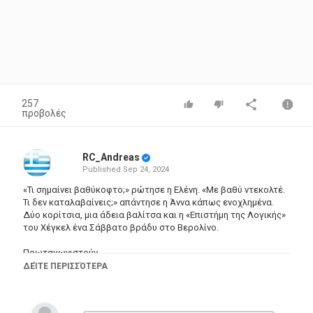
257
προβολές
RC_Andreas
Published
Sep 24, 2024
«Τι σημαίνει βαθύκοφτο;» ρώτησε η Ελένη. «Με βαθύ ντεκολτέ.
Τι δεν καταλαβαίνεις;» απάντησε η Άννα κάπως ενοχλημένα.
Δύο κορίτσια, μια άδεια βαλίτσα και η «Επιστήμη της Λογικής»
του Χέγκελ ένα Σάββατο βράδυ στο Βερολίνο.
Πρωταγωνιστούν
Ηρώ Μπέζου, Κατερίνα Ζησούδη, Σεμπάστιαν Πρέντσελ
ΔΕΊΤΕ ΠΕΡΙΣΣΌΤΕΡΑ
Σκηνοθεσία
Ιωάννα Κρυωνά