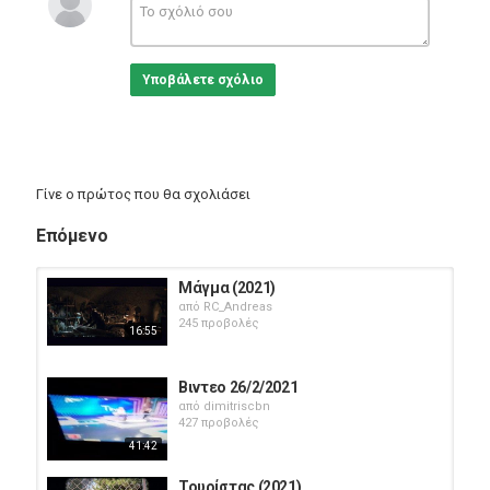
Κατηγορίες
Greek Films
Υποβάλετε σχόλιο
Γίνε ο πρώτος που θα σχολιάσει
Επόμενο
Μάγμα (2021)
από
RC_Andreas
245 προβολές
16:55
Βιντεο 26/2/2021
από
dimitriscbn
427 προβολές
41:42
Τουρίστας (2021)