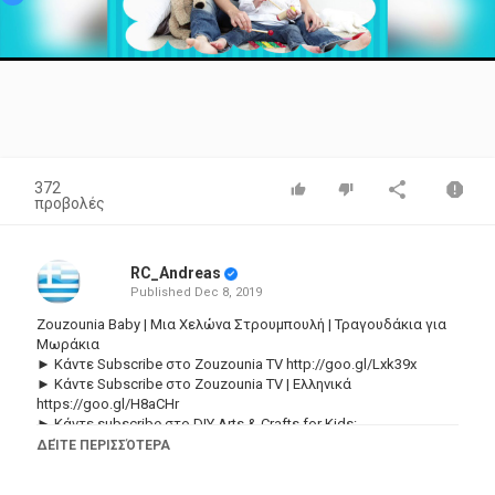
Video
372
προβολές
RC_Andreas
Published
Dec 8, 2019
Zouzounia Baby | Μια Χελώνα Στρουμπουλή | Τραγουδάκια για
Μωράκια
► Κάντε Subscribe στο Zouzounia TV
http://goo.gl/Lxk39x
► Κάντε Subscribe στο Zouzounia TV | Ελληνικά
https://goo.gl/H8aCHr
► Κάντε subscribe στο DIY Arts & Crafts for Kids:
https://goo.gl/ozURVq
ΔΕΊΤΕ ΠΕΡΙΣΣΌΤΕΡΑ
► Κάντε Subscribe στο Baby Lullabies & Relaxing Music:
https://goo.gl/8QFGdA