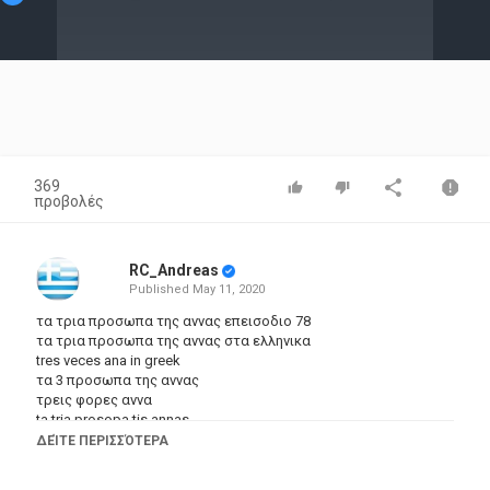
Video
369
προβολές
RC_Andreas
Published
May 11, 2020
τα τρια προσωπα της αννας επεισοδιο 78
τα τρια προσωπα της αννας στα ελληνικα
tres veces ana in greek
τα 3 προσωπα της αννας
τρεις φορες αννα
ta tria prosopa tis annas
ta 3 prosopo tis annas epeisodia
ΔΕΊΤΕ ΠΕΡΙΣΣΌΤΕΡΑ
τα τρια προσωπα της αννας επεισοδια στα ελληνικα
τηλενουβελα