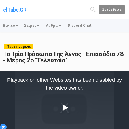
elTube.GR
Συνδεθείτε
Βίντεο
Σειρές
Αρθρα
Discord Chat
Προτεινόμενα
Τα Τρία Πρόσωπα Της Άννας - Επεισόδιο 78
- Μέρος 2ο ''Τελευταίο''
This
is
Playback on other Websites has been disabled by
a
modal
the video owner.
window.
Play
×