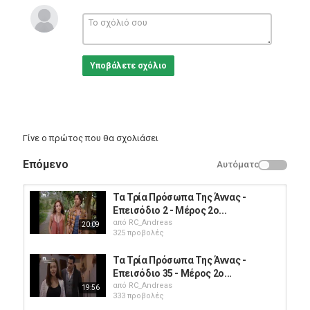
τηλενουβελες
μεξικανικη σειρα
μεξικανικες σειρες
#ΤαΤρίαΠρόσωπαΤηςΆννας #Επεισόδιο78
Υποβάλετε σχόλιο
Κατηγορίες
Greek Films
Γίνε ο πρώτος που θα σχολιάσει
Επόμενο
Αυτόματο
Τα Τρία Πρόσωπα Της Άννας -
Επεισόδιο 2 - Μέρος 2ο...
από
RC_Andreas
20:09
325 προβολές
Τα Τρία Πρόσωπα Της Άννας -
Επεισόδιο 35 - Μέρος 2ο...
από
RC_Andreas
19:56
333 προβολές