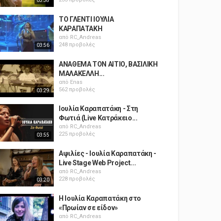
03:38
ΤΟ ΓΛΕΝΤΙ ΙΟΥΛΙΑ
ΚΑΡΑΠΑΤΑΚΗ
από
RC_Andreas
248 προβολές
03:56
ΑΝΑΘΕΜΑ ΤΟΝ ΑΙΤΙΟ, ΒΑΣΙΛΙΚΗ
ΜΑΛΑΚΕΛΛΗ...
από
Enas
562 προβολές
03:29
Ιουλία Καραπατάκη - Στη
Φωτιά (Live Κατράκειο...
από
RC_Andreas
225 προβολές
03:55
Αψιλίες - Ιουλία Καραπατάκη -
Live Stage Web Project...
από
RC_Andreas
228 προβολές
03:20
Η Ιουλία Καραπατάκη στο
«Πρωίαν σε είδον»
από
RC_Andreas