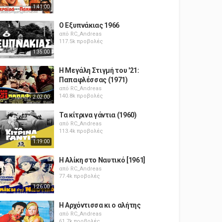
1:41:00
Ο Εξυπνάκιας 1966
από
RC_Andreas
117.5k προβολές
1:35:00
Η Μεγάλη Στιγμή του '21:
Παπαφλέσσας (1971)
από
RC_Andreas
140.8k προβολές
2:02:00
Τα κίτρινα γάντια (1960)
από
RC_Andreas
113.4k προβολές
1:19:00
Η Αλίκη στο Ναυτικό [1961]
από
RC_Andreas
77.4k προβολές
1:26:00
Η Αρχόντισσα κι ο αλήτης
από
RC_Andreas
61.7k προβολές