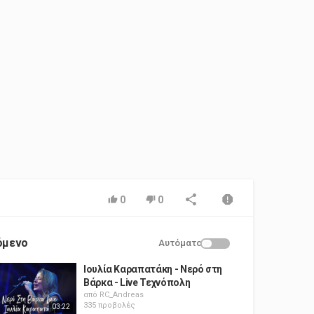
0
0
όμενο
Αυτόματο
Ιουλία Καραπατάκη - Νερό στη
Βάρκα - Live Τεχνόπολη
από
RC_Andreas
335 προβολές
03:22