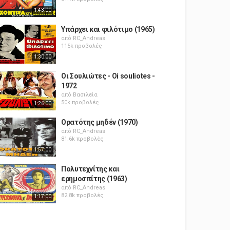
1:43:00
Υπάρχει και φιλότιμο (1965)
από
RC_Andreas
115k προβολές
1:30:00
Οι Σουλιώτες - Oi souliotes -
1972
από
Βασιλεία
50k προβολές
1:26:00
Ορατότης μηδέν (1970)
από
RC_Andreas
81.6k προβολές
1:57:00
Πολυτεχνίτης και
ερημοσπίτης (1963)
από
RC_Andreas
82.8k προβολές
1:17:00