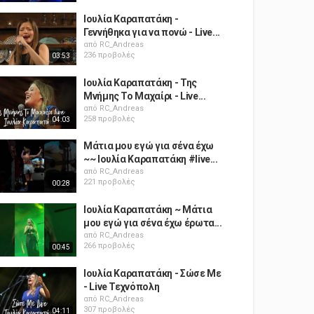
Ιουλία Καραπατάκη -
Γεννήθηκα για να πονώ - Live...
από
RC_Andreas
236 προβολές
03:53
Ιουλία Καραπατάκη - Της
Μνήμης Το Μαχαίρι - Live...
από
RC_Andreas
258 προβολές
04:03
Μάτια μου εγώ για σένα έχω
~~ Ιουλία Καραπατάκη #live...
από
RC_Andreas
221 προβολές
00:28
Ιουλία Καραπατάκη ~ Μάτια
μου εγώ για σένα έχω έρωτα...
από
RC_Andreas
266 προβολές
00:45
Ιουλία Καραπατάκη - Σώσε Με
- Live Τεχνόπολη
από
RC_Andreas
307 προβολές
04:11