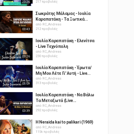
217 προβολές
23:26
Σωκράτης Μάλαμας - Ιουλία
Καραπατάκη - Τα Ξωτικά...
από
RC_Andreas
212 προβολές
03:43
Ιουλία Καραπατάκη - Ελενίτσα
- Live Τεχνόπολη
από
RC_Andreas
230 προβολές
03:26
Ιουλία Καραπατάκη - Έρωτα/
Μη Μου Λέτε Γι' Αυτή - Live...
από
RC_Andreas
313 προβολές
05:09
Ιουλία Καραπατάκη - Να Βάλω
Τα Μεταξωτά (Live...
από
RC_Andreas
292 προβολές
03:39
H Neraida kai to palikari (1969)
από
RC_Andreas
115k προβολές