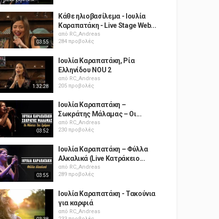
Κάθε ηλιοβασίλεμα - Ιουλία
Καραπατάκη - Live Stage Web...
από
RC_Andreas
284 προβολές
03:55
Ιουλία Καραπατάκη, Ρία
Ελληνίδου NOU 2
από
RC_Andreas
205 προβολές
1:32:28
Ιουλία Καραπατάκη –
Σωκράτης Μάλαμας – Οι...
από
RC_Andreas
230 προβολές
03:52
Ιουλία Καραπατάκη – Φύλλα
Αλκαλικά (Live Κατράκειο...
από
RC_Andreas
289 προβολές
03:55
Ιουλία Καραπατάκη - Τακούνια
για καρφιά
από
RC_Andreas
233 προβολές