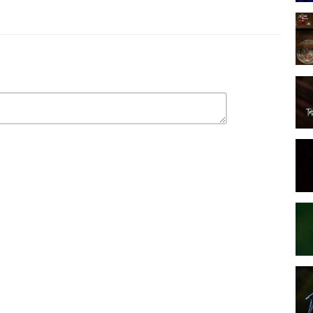
ect
ect/
 αίτιο
,
λεσβος