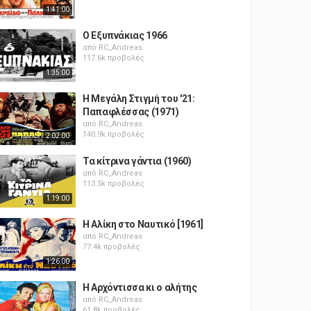
1:41:00
Ο Εξυπνάκιας 1966
από
RC_Andreas
117.6k προβολές
1:35:00
Η Μεγάλη Στιγμή του '21:
Παπαφλέσσας (1971)
από
RC_Andreas
140.9k προβολές
2:02:00
Τα κίτρινα γάντια (1960)
από
RC_Andreas
113.5k προβολές
1:19:00
Η Αλίκη στο Ναυτικό [1961]
από
RC_Andreas
77.4k προβολές
1:26:00
Η Αρχόντισσα κι ο αλήτης
από
RC_Andreas
61.8k προβολές