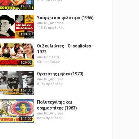
1:43:00
Υπάρχει και φιλότιμο (1965)
από
RC_Andreas
115.1k προβολές
1:30:00
Οι Σουλιώτες - Oi souliotes -
1972
από
Βασιλεία
50k προβολές
1:26:00
Ορατότης μηδέν (1970)
από
RC_Andreas
81.8k προβολές
1:57:00
Πολυτεχνίτης και
ερημοσπίτης (1963)
από
RC_Andreas
82.8k προβολές
1:17:00