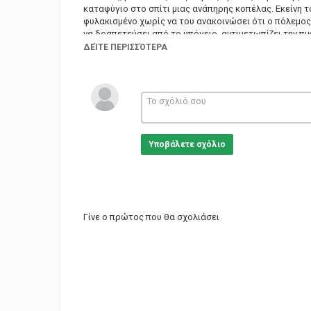
καταφύγιο στο σπίτι μιας ανάπηρης κοπέλας. Εκείνη τ
φυλακισμένο χωρίς να του ανακοινώσει ότι ο πόλεμος 
να δραπετεύσει από το υπόγειο, αντιμετωπίζει την πι
φίλοι του πέθαναν στην Κατοχή, και αυτός που πρόδω
ΔΕΊΤΕ ΠΕΡΙΣΣΌΤΕΡΑ
επιστρέψει στο υπόγειο και στην κοπέλα, που τον αγ
Ηθοποιοί: Αλέκος Αλεξανδράκης (Ντίνος) , Πέρυ Πορ
Χριστοφορίδης , Γιώργος Βρασιβανόπουλος , Χριστόφ
Προύσαλης
Σκηνοθεσία: Άγγελος Γεωργιάδης
Υποβάλετε σχόλιο
Σενάριο: Άγγελος Γεωργιάδης
Κατηγορίες
Greek Films
Γίνε ο πρώτος που θα σχολιάσει