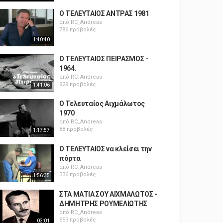
Ο ΤΕΛΕΥΤΑΙΟΣ ΑΝΤΡΑΣ 1981
από
RC_Andreas
786 προβολές
1:40:40
Ο ΤΕΛΕΥΤΑΙΟΣ ΠΕΙΡΑΣΜΟΣ -
1964.
από
RC_Andreas
929 προβολές
1:41:06
Ο Τελευταίος Αιχμάλωτος
1970
από
RC_Andreas
88 προβολές
1:17:57
Ο ΤΕΛΕΥΤΑΙΟΣ να κλείσει την
πόρτα
από
RC_Andreas
336 προβολές
1:56:35
ΣΤΑ ΜΑΤΙΑ ΣΟΥ ΑΙΧΜΑΛΩΤΟΣ -
ΔΗΜΗΤΡΗΣ ΡΟΥΜΕΛΙΩΤΗΣ
από
RC_Andreas
553 προβολές
03:01