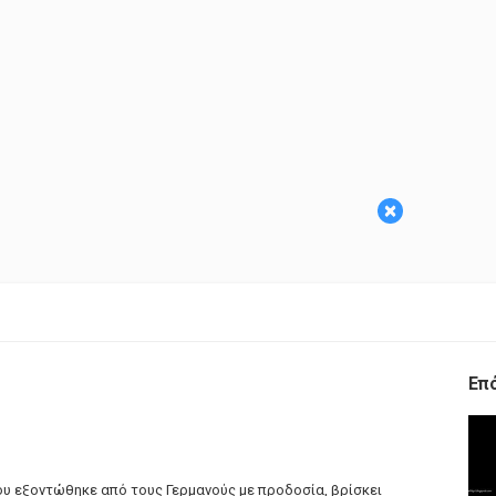
×
Επ
ου εξοντώθηκε από τους Γερμανούς με προδοσία, βρίσκει