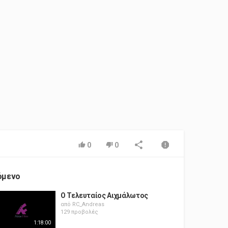
0
0
όμενο
Ο Τελευταίος Αιχμάλωτος
από
RC_Andreas
129 προβολές
1:18:00