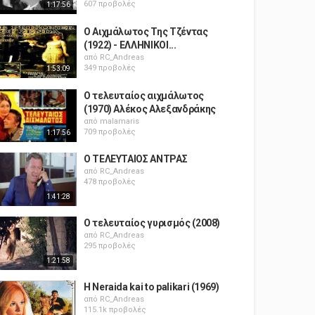
607 προβολές
1:17:56
Ο Αιχμάλωτος Της Τζέντας
(1922) - ΕΛΛΗΝΙΚΟΙ...
από
RC_Andreas
349 προβολές
1:53:09
Ο τελευταίος αιχμάλωτος
(1970) Αλέκος Αλεξανδράκης
από
malamaris
709 προβολές
1:17:56
Ο ΤΕΛΕΥΤΑΙΟΣ ΑΝΤΡΑΣ
από
RC_Andreas
478 προβολές
1:41:28
Ο τελευταίος γυρισμός (2008)
από
RC_Andreas
295 προβολές
1:21:58
H Neraida kai to palikari (1969)
από
RC_Andreas
115.1k προβολές