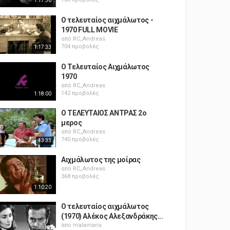
1:17:56
Ο τελευταίος αιχμάλωτος -
1970 FULL MOVIE
από
RC_Andreas
704 προβολές
1:17:33
Ο Τελευταίος Αιχμάλωτος
1970
από
RC_Andreas
142 προβολές
1:18:00
Ο ΤΕΛΕΥΤΑΙΟΣ ΑΝΤΡΑΣ 2ο
μερος
από
RC_Andreas
740 προβολές
43:33
Αιχμάλωτος της μοίρας
από
RC_Andreas
368 προβολές
1:10:20
Ο τελευταίος αιχμάλωτος
(1970) Αλέκος Αλεξανδράκης...
από
malamaris