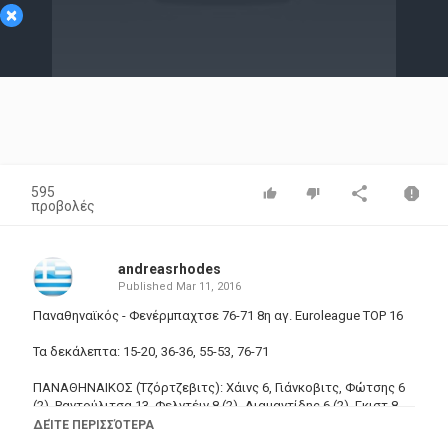
×
Video
595
προβολές
andreasrhodes
Published
Mar 11, 2016
Παναθηναϊκός - Φενέρμπαχτσε 76-71 8η αγ. Euroleague TOP 16
Τα δεκάλεπτα: 15-20, 36-36, 55-53, 76-71
ΠΑΝΑΘΗΝΑΙΚΟΣ (Τζόρτζεβιτς): Χάινς 6, Γιάνκοβιτς, Φώτσης 6
(2), Ραντούλιτσα 13, Φελντέιν 8 (2), Διαμαντίδης 6 (2), Γκιστ 8,
Καλάθης 9, Κούζμιτς 6, Ουίλιαμς 14.
ΔΕΊΤΕ ΠΕΡΙΣΣΌΤΕΡΑ