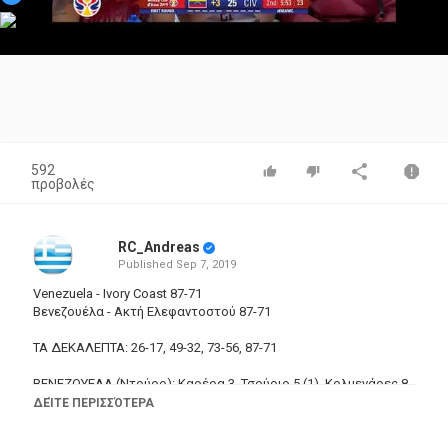
Video
592
προβολές
RC_Andreas
Published
Sep 7, 2019
Venezuela - Ivory Coast 87-71
Βενεζουέλα - Ακτή Ελεφαντοστού 87-71
ΤΑ ΔΕΚΑΛΕΠΤΑ: 26-17, 49-32, 73-56, 87-71
ΒΕΝΕΖΟΥΕΛΑ (Ντούρο): Καρέρα 3, Τσούριο 5 (1), Κολμενάρες 8
(7 ριμπάουντ), Γκρατερόλ 4, Γκιγέντ 31 (6 τρίποντα, 7 ασίστ),
ΔΕΊΤΕ ΠΕΡΙΣΣΌΤΕΡΑ
Λιούις 3 (1), Ρουίζ 10, Βάργκας 2, Τ. Βάργκας 7, Ζαμόρα 14 (4)