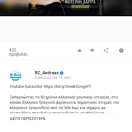
Video
432
προβολές
RC_Andreas
Published
Feb 14, 2021
Youtube Subscribe:
https://bit.ly/GreekSongsYT
Ξεπερνώντας τα 50 χρόνια ελληνικής μουσικής ιστορίας, στο
κανάλι Ελληνικό Τραγούδι βρίσκονται σημαντικές στιγμές του
ελληνικού τραγουδιού από τα '60s έως και σήμερα, με
συμπράξεις σπουδαίων τραγουδιστών, συνθετών και
στιχουργών που άφησαν εποχή.
ΔΕΊΤΕ ΠΕΡΙΣΣΌΤΕΡΑ
Στο κανάλι Ελληνικό Τραγούδι θα βρείτε συγκεντρωμένο έναν