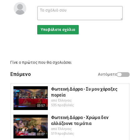
από τους σπουδαιότερους και πιο πολυποίκιλους καταλόγους
της ελληνικής μουσικής σκηνής.
Κατηγορίες
Greek Music
Υποβάλετε σχόλιο
Γίνε ο πρώτος που θα σχολιάσει
Επόμενο
Αυτόματο
Φωτεινή Δάρρα - Συ μου χάραξες
πορεία
από
Έλληνας
535 προβολές
03:57
Φωτεινή Δάρρα - Χρώμα δεν
αλλάζουνε τα μάτια
από
Έλληνας
519 προβολές
03:07