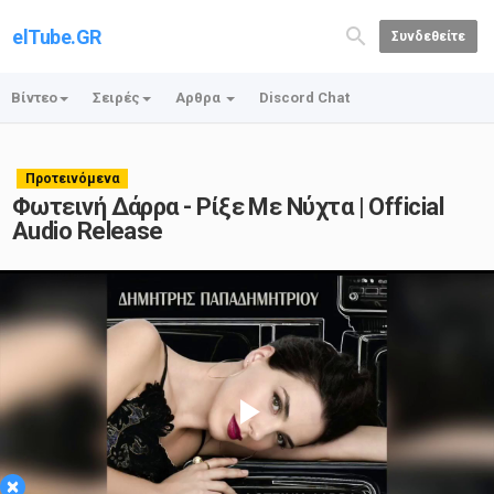
elTube.GR
Συνδεθείτε
Βίντεο
Σειρές
Αρθρα
Discord Chat
Προτεινόμενα
Φωτεινή Δάρρα - Ρίξε Με Νύχτα | Official
Audio Release
Play
×