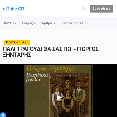
elTube.GR
Συνδεθείτε
Βίντεο
Σειρές
Αρθρα
Discord Chat
Προτεινόμενα
ΠΑΛΙ ΤΡΑΓΟΥΔΙ ΘΑ ΣΑΣ ΠΩ ~ ΓΙΩΡΓΟΣ
ΞΗΝΤΑΡΗΣ
Play
×