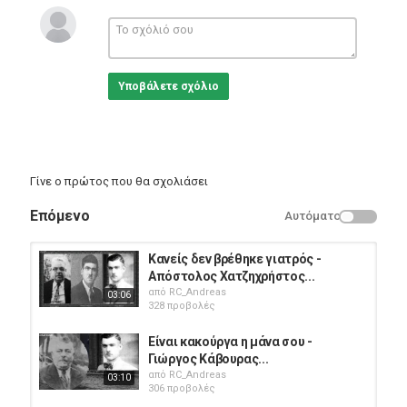
Θέλω να πίνεις, να μεθάς, να σπάζεις ποτηράκια
κάθε λιγάκι και στιγμή να με κερνάς φιλάκια
Υποβάλετε σχόλιο
Να μου χορεύεις, κούκλα μου, αυτό το τσιφτετέλι
κι ο κόσμος όλος τι θα πει για μας, να μη σε μέλει
Γίνε ο πρώτος που θα σχολιάσει
Εσύ θα γίνεις ταίρι μου, γλυκιά παρηγοριά μου
Επόμενο
Αυτόματο
και θα μου σβήνεις τον καημό, που έχω στην καρδιά μου
Κανείς δεν βρέθηκε γιατρός -
Απόστολος Χατζηχρήστος...
από
RC_Andreas
03:06
328 προβολές
Είναι κακούργα η μάνα σου -
********************
Γιώργος Κάβουρας...
Θέλω να πίνεις να μεθάς - Γιώργος Κάβουρας
από
RC_Andreas
03:10
ΠΡΩΤΗ ΕΚΤΕΛΕΣΗ
306 προβολές
sekarius87