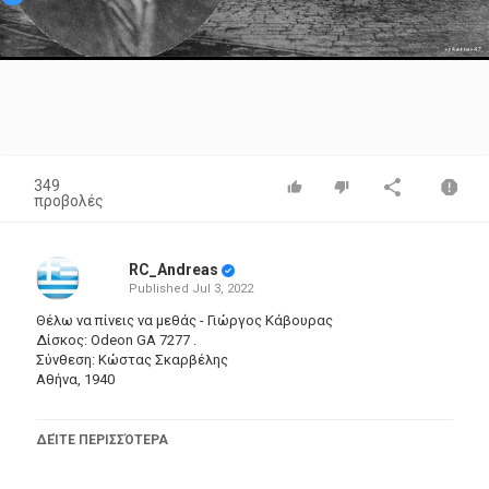
Video
349
προβολές
RC_Andreas
Published
Jul 3, 2022
Θέλω να πίνεις να μεθάς - Γιώργος Κάβουρας
Δίσκος: Odeon GA 7277 .
Σύνθεση: Κώστας Σκαρβέλης
Αθήνα, 1940
___________________________________________________
Σε γλέντια, σε τρελούς χορούς, μαζί μου όταν θα ’σαι
ΔΕΊΤΕ ΠΕΡΙΣΣΌΤΕΡΑ
μικρή μου να μη ντρέπεσαι, ούτε και να φοβάσαι