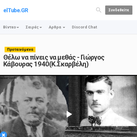
elTube.GR
Συνδεθείτε
Βίντεο
Σειρές
Αρθρα
Discord Chat
Προτεινόμενα
Θέλω να πίνεις να μεθάς - Γιώργος
Κάβουρας 1940(Κ.Σκαρβέλη)
Play
×