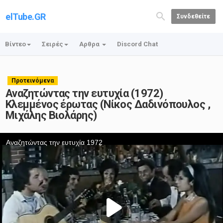
elTube.GR
Συνδεθείτε
Βίντεο
Σειρές
Αρθρα
Discord Chat
Προτεινόμενα
Αναζητώντας την ευτυχία (1972)
Κλεμμένος έρωτας (Νίκος Δαδινόπουλος ,
Μιχάλης Βιολάρης)