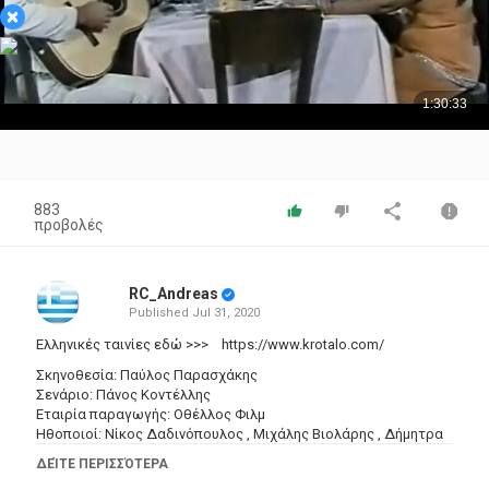
×
883
προβολές
RC_Andreas
Published
Jul 31, 2020
Ελληνικές ταινίες εδώ >>> https://www.krotalo.com/
Σκηνοθεσία: Παύλος Παρασχάκης
Σενάριο: Πάνος Κοντέλλης
Εταιρία παραγωγής: Οθέλλος Φιλμ
Ηθοποιοί: Νίκος Δαδινόπουλος , Μιχάλης Βιολάρης , Δήμητρα
Δημητριάδου , Γιώργος Κάππης , Γιώργος Βελέντζας , Έλλη
ΔΕΊΤΕ ΠΕΡΙΣΣΌΤΕΡΑ
Παναγιώτου , Ανδρέας Ποταμίτης