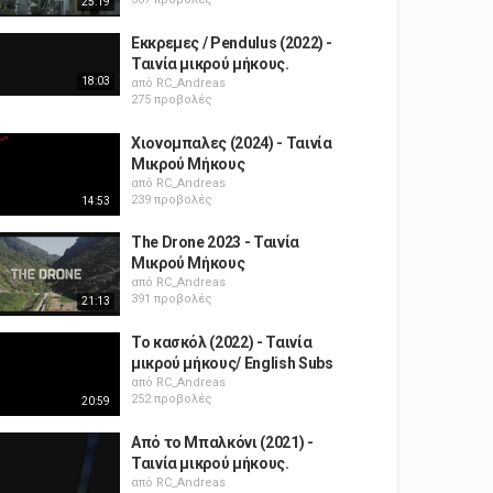
25:19
Εκκρεμες / Pendulus (2022) -
Ταινία μικρού μήκους.
18:03
από
RC_Andreas
275 προβολές
Χιονομπαλες (2024) - Ταινία
Μικρού Μήκους
από
RC_Andreas
239 προβολές
14:53
The Drone 2023 - Ταινία
Μικρού Μήκους
από
RC_Andreas
391 προβολές
21:13
Το κασκόλ (2022) - Ταινία
μικρού μήκους/ English Subs
από
RC_Andreas
252 προβολές
20:59
Από το Μπαλκόνι (2021) -
Ταινία μικρού μήκους.
από
RC_Andreas