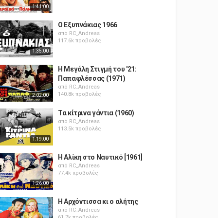
1:41:00
Ο Εξυπνάκιας 1966
από
RC_Andreas
117.6k προβολές
1:35:00
Η Μεγάλη Στιγμή του '21:
Παπαφλέσσας (1971)
από
RC_Andreas
140.8k προβολές
2:02:00
Τα κίτρινα γάντια (1960)
από
RC_Andreas
113.5k προβολές
1:19:00
Η Αλίκη στο Ναυτικό [1961]
από
RC_Andreas
77.4k προβολές
1:26:00
Η Αρχόντισσα κι ο αλήτης
από
RC_Andreas
61.7k προβολές