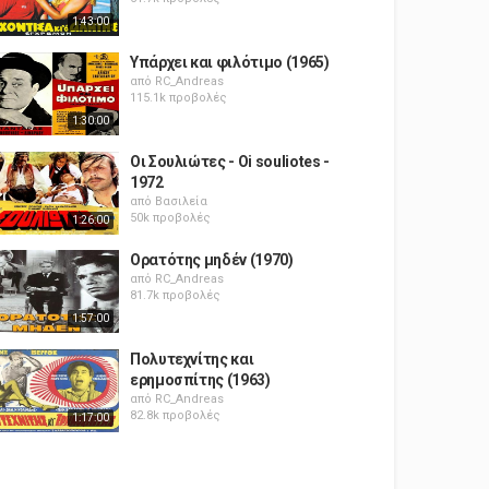
1:43:00
Υπάρχει και φιλότιμο (1965)
από
RC_Andreas
115.1k προβολές
1:30:00
Οι Σουλιώτες - Oi souliotes -
1972
από
Βασιλεία
50k προβολές
1:26:00
Ορατότης μηδέν (1970)
από
RC_Andreas
81.7k προβολές
1:57:00
Πολυτεχνίτης και
ερημοσπίτης (1963)
από
RC_Andreas
82.8k προβολές
1:17:00