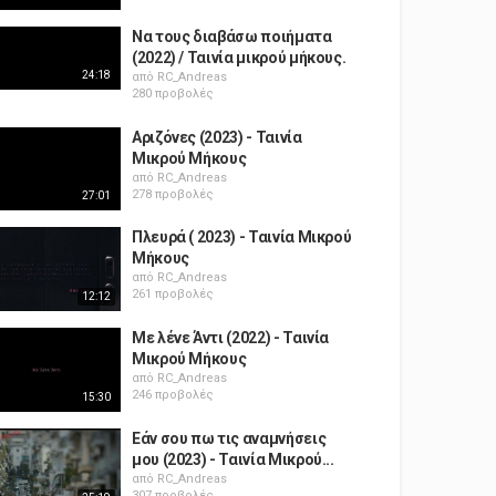
Να τους διαβάσω ποιήματα
(2022) / Ταινία μικρού μήκους.
24:18
από
RC_Andreas
280 προβολές
Αριζόνες (2023) - Ταινία
Μικρού Μήκους
από
RC_Andreas
278 προβολές
27:01
Πλευρά ( 2023) - Ταινία Μικρού
Μήκους
από
RC_Andreas
261 προβολές
12:12
Με λένε Άντι (2022) - Ταινία
Μικρού Μήκους
από
RC_Andreas
246 προβολές
15:30
Εάν σου πω τις αναμνήσεις
μου (2023) - Ταινία Μικρού...
από
RC_Andreas
307 προβολές