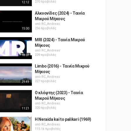
270 προβολές
12:12
Αλκυονίδες (2024) - Ταινία
Μικρού Μήκους
από
RC_Andreas
256 προβολές
15:00
MRI (2024) - Ταινία Μικρού
Μήκους
από
RC_Andreas
239 προβολές
18:07
Limbo (2016) - Ταινία Μικρού
Μήκους
από
RC_Andreas
227 προβολές
29:49
Ο κλέφτης (2023) - Ταινία
Μικρού Μήκους
από
RC_Andreas
320 προβολές
11:21
H Neraida kai to palikari (1969)
από
RC_Andreas
115.1k προβολές