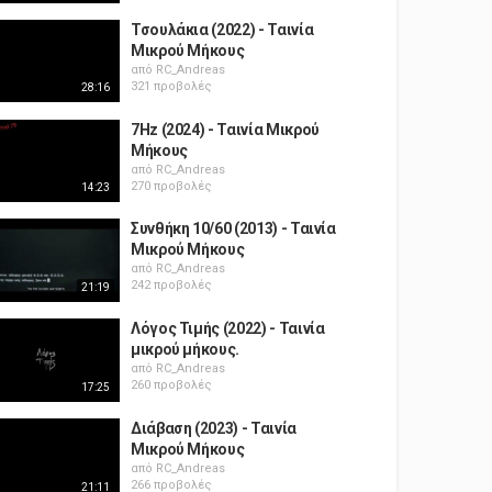
Τσουλάκια (2022) - Ταινία
Μικρού Μήκους
από
RC_Andreas
321 προβολές
28:16
7Hz (2024) - Ταινία Μικρού
Μήκους
από
RC_Andreas
270 προβολές
14:23
Συνθήκη 10/60 (2013) - Ταινία
Μικρού Μήκους
από
RC_Andreas
242 προβολές
21:19
Λόγος Τιμής (2022) - Ταινία
μικρού μήκους.
από
RC_Andreas
260 προβολές
17:25
Διάβαση (2023) - Ταινία
Μικρού Μήκους
από
RC_Andreas
266 προβολές
21:11