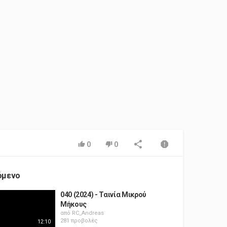
0
0
όμενο
040 (2024) - Ταινία Μικρού
Μήκους
από
RC_Andreas
281 προβολές
12:10