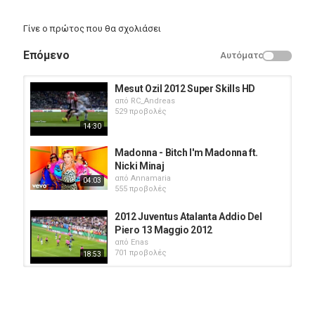
Γίνε ο πρώτος που θα σχολιάσει
Επόμενο
Αυτόματο
Mesut Ozil 2012 Super Skills HD
από
RC_Andreas
529 προβολές
14:30
Madonna - Bitch I'm Madonna ft.
Nicki Minaj
από
Annamaria
04:03
555 προβολές
2012 Juventus Atalanta Addio Del
Piero 13 Maggio 2012
από
Enas
701 προβολές
18:53
Madonna - Live To Tell
από
Annamaria
544 προβολές
04:35