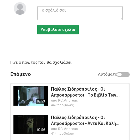
από τους σπουδαιότερους και πιο πολυποίκιλους καταλόγους
της ελληνικής μουσικής σκηνής.
Κατηγορίες
Greek Music
Υποβάλετε σχόλιο
Γίνε ο πρώτος που θα σχολιάσει
Επόμενο
Αυτόματο
Παύλος Σιδηρόπουλος - Οι
Απροσάρμοστοι - Το Βιβλίο Των...
από
RC_Andreas
02:53
447 προβολές
Παύλος Σιδηρόπουλος - Οι
Απροσάρμοστοι - Άντε Και Καλή...
από
RC_Andreas
02:56
414 προβολές