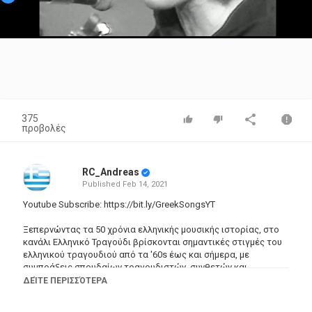
Video
375
προβολές
RC_Andreas
Published
Feb 14, 2021
Youtube Subscribe:
https://bit.ly/GreekSongsYT
Ξεπερνώντας τα 50 χρόνια ελληνικής μουσικής ιστορίας, στο
κανάλι Ελληνικό Τραγούδι βρίσκονται σημαντικές στιγμές του
ελληνικού τραγουδιού από τα '60s έως και σήμερα, με
συμπράξεις σπουδαίων τραγουδιστών, συνθετών και
στιχουργών που άφησαν εποχή.
ΔΕΊΤΕ ΠΕΡΙΣΣΌΤΕΡΑ
Στο κανάλι Ελληνικό Τραγούδι θα βρείτε συγκεντρωμένο έναν