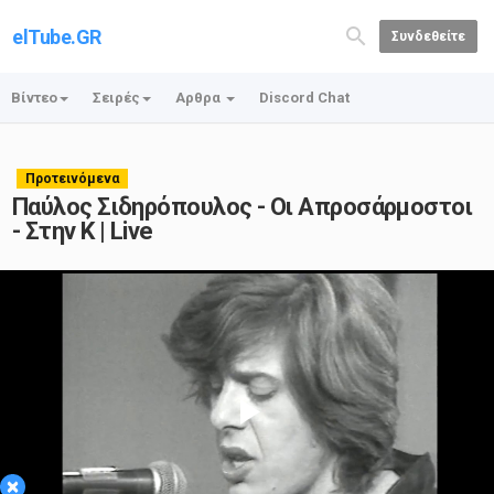
elTube.GR
Συνδεθείτε
Βίντεο
Σειρές
Αρθρα
Discord Chat
Προτεινόμενα
Παύλος Σιδηρόπουλος - Οι Απροσάρμοστοι
- Στην Κ | Live
Play
×