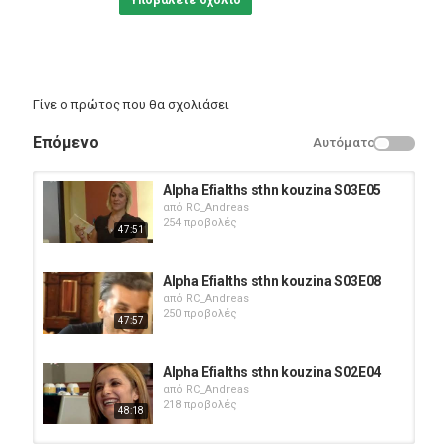
Υποβάλετε σχόλιο
Γίνε ο πρώτος που θα σχολιάσει
Επόμενο
Αυτόματο
Alpha Efialths sthn kouzina S03E05
από
RC_Andreas
254 προβολές
47:51
Alpha Efialths sthn kouzina S03E08
από
RC_Andreas
250 προβολές
47:57
Alpha Efialths sthn kouzina S02E04
από
RC_Andreas
218 προβολές
48:18