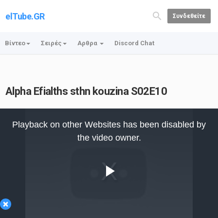
elTube.GR
Συνδεθείτε
Βίντεο
Σειρές
Αρθρα
Discord Chat
Alpha Efialths sthn kouzina S02E10
This
is
Playback on other Websites has been disabled by
a
modal
the video owner.
window.
Play
×