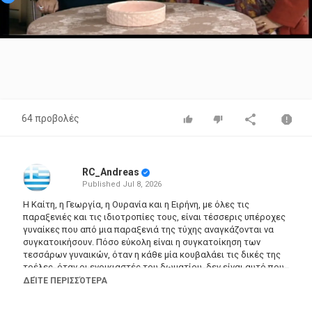
Video
64 προβολές
RC_Andreas
Published
Jul 8, 2026
Η Καίτη, η Γεωργία, η Ουρανία και η Ειρήνη, με όλες τις
παραξενιές και τις ιδιοτροπίες τους, είναι τέσσερις υπέροχες
γυναίκες που από μια παραξενιά της τύχης αναγκάζονται να
συγκατοικήσουν. Πόσο εύκολη είναι η συγκατοίκηση των
τεσσάρων γυναικών, όταν η κάθε μία κουβαλάει τις δικές της
τρέλες, όταν οι ενοικιαστές του δωματίου, δεν είναι αυτό που
περιμένουν και όταν ο Σωτήρης, πρώην άντρας της Μιρέλλας,
ΔΕΊΤΕ ΠΕΡΙΣΣΌΤΕΡΑ
έρχεται κάθε τόσο με το καινούργιο του φλερτ και
αναστατώνει τους πάντες;