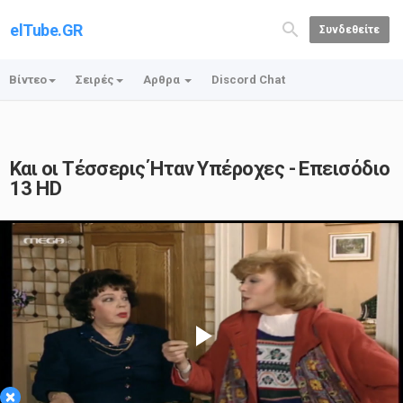
elTube.GR
Συνδεθείτε
Βίντεο
Σειρές
Αρθρα
Discord Chat
Και οι Τέσσερις Ήταν Υπέροχες - Επεισόδιο
13 HD
Play
×