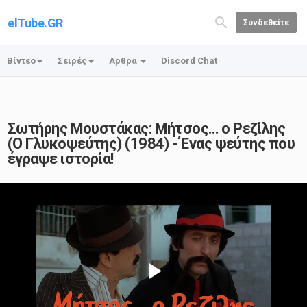
elTube.GR
Συνδεθείτε
Βίντεο
Σειρές
Αρθρα
Discord Chat
Σωτήρης Μουστάκας: Μήτσος… ο Ρεζίλης
(Ο Γλυκοψεύτης) (1984) - Ένας ψεύτης που
έγραψε ιστορία!
Play