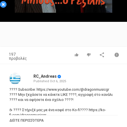
×
Video
197
προβολές
RC_Andreas
Published
Oct 6, 2025
???? Subscribe:
https://www.youtube.com/@dragonmusicgr
???? Μην ξεχάσετε να κάνετε LIKE ????, εγγραφή στο κανάλι
???? και να αφήσετε ένα σχόλιο ????!
☕ ???? Στήριξέ μας με ένα καφέ στο Ko-fi????
https://ko-
fi.com/dragonmusicgr
ΔΕΊΤΕ ΠΕΡΙΣΣΌΤΕΡΑ
???? **ΠΛΟΚΗ:**