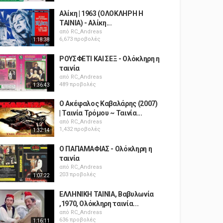
Αλίκη | 1963 (ΟΛΟΚΛΗΡΗ Η
ΤΑΙΝΙΑ) - Αλίκη...
από
RC_Andreas
6,673 προβολές
1:18:38
ΡΟΥΣΦΕΤΙ ΚΑΙ ΣΕΞ - Ολόκληρη η
ταινία
από
RC_Andreas
489 προβολές
1:36:43
Ο Ακέφαλος Καβαλάρης (2007)
| Ταινία Τρόμου ~ Ταινία...
από
RC_Andreas
1,432 προβολές
1:32:14
Ο ΠΑΠΑΜΑΦΙΑΣ - Ολόκληρη η
ταινία
από
RC_Andreas
203 προβολές
1:07:22
ΕΛΛΗΝΙΚΗ ΤΑΙΝΙΑ, Βαβυλωνία
,1970, Ολόκληρη ταινία...
από
RC_Andreas
636 προβολές
1:16:11