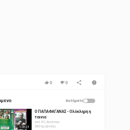
0
0
όμενο
Αυτόματο
Ο ΠΑΠΑΦΑΓΑΝΑΣ - Ολόκληρη η
ταινια
από
RC_Andreas
283 προβολές
1:28:23