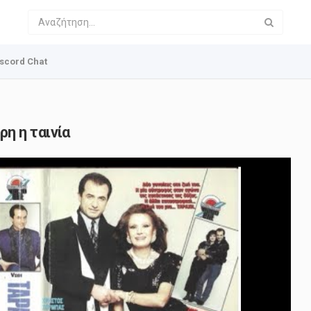
scord Chat
η η ταινία