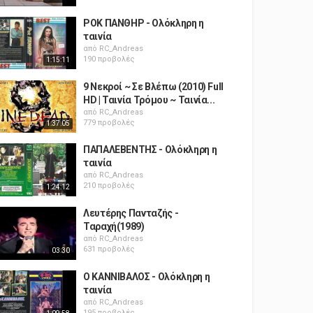
ΡΟΚ ΠΑΝΘΗΡ - Ολόκληρη η
ταινία
από
RC_Andreas
190 προβολές
1:15:11
9 Νεκροί ~ Σε Βλέπω (2010) Full
HD | Ταινία Τρόμου ~ Ταινία...
από
RC_Andreas
779 προβολές
1:37:05
ΠΑΠΑΛΕΒΕΝΤΗΣ - Ολόκληρη η
ταινία
από
RC_Andreas
210 προβολές
1:24:12
Λευτέρης Πανταζής -
Ταραχή(1989)
από
RC_Andreas
631 προβολές
03:30
Ο ΚΑΝΝΙΒΑΛΟΣ - Ολόκληρη η
ταινία
από
RC_Andreas
195 προβολές