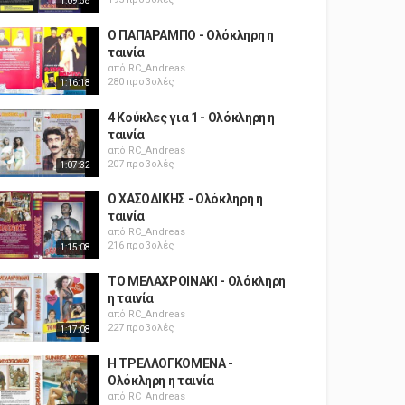
1:09:58
Ο ΠΑΠΑΡΑΜΠΟ - Ολόκληρη η
ταινία
από
RC_Andreas
280 προβολές
1:16:18
4 Κούκλες για 1 - Ολόκληρη η
ταινία
από
RC_Andreas
207 προβολές
1:07:32
Ο ΧΑΣΟΔΙΚΗΣ - Ολόκληρη η
ταινία
από
RC_Andreas
216 προβολές
1:15:08
ΤΟ ΜΕΛΑΧΡΟΙΝΑΚΙ - Ολόκληρη
η ταινία
από
RC_Andreas
227 προβολές
1:17:08
Η ΤΡΕΛΛΟΓΚΟΜΕΝΑ -
Ολόκληρη η ταινία
από
RC_Andreas