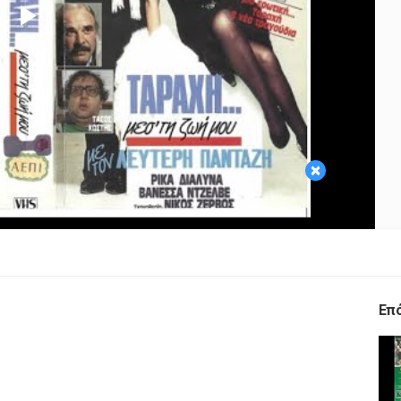
Play
Video
×
Επ