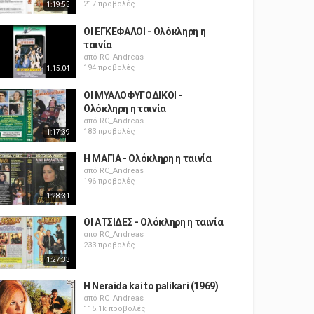
217 προβολές
1:19:55
ΟΙ ΕΓΚΕΦΑΛΟΙ - Ολόκληρη η
ταινία
από
RC_Andreas
194 προβολές
1:15:04
ΟΙ ΜΥΑΛΟΦΥΓΟΔΙΚΟΙ -
Ολόκληρη η ταινία
από
RC_Andreas
183 προβολές
1:17:39
Η ΜΑΓΙΑ - Ολόκληρη η ταινία
από
RC_Andreas
196 προβολές
1:28:31
ΟΙ ΑΤΣΙΔΕΣ - Ολόκληρη η ταινία
από
RC_Andreas
233 προβολές
1:27:33
H Neraida kai to palikari (1969)
από
RC_Andreas
115.1k προβολές