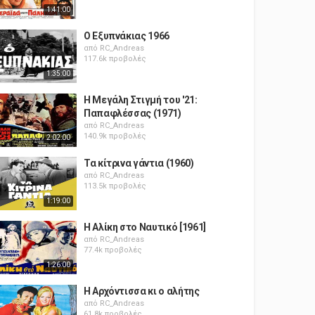
1:41:00
Ο Εξυπνάκιας 1966
από
RC_Andreas
117.6k προβολές
1:35:00
Η Μεγάλη Στιγμή του '21:
Παπαφλέσσας (1971)
από
RC_Andreas
140.9k προβολές
2:02:00
Τα κίτρινα γάντια (1960)
από
RC_Andreas
113.5k προβολές
1:19:00
Η Αλίκη στο Ναυτικό [1961]
από
RC_Andreas
77.4k προβολές
1:26:00
Η Αρχόντισσα κι ο αλήτης
από
RC_Andreas
61.8k προβολές