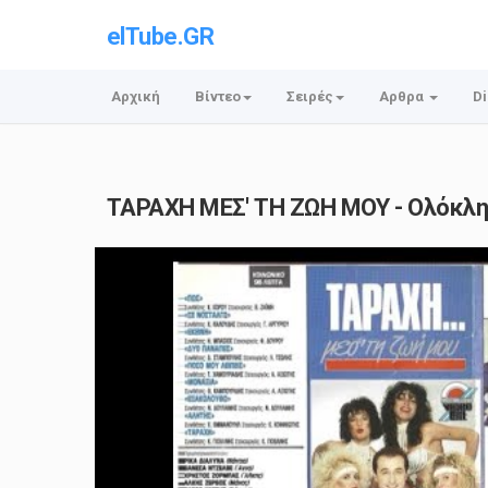
elTube.GR
Αρχική
Βίντεο
Σειρές
Αρθρα
Di
ΤΑΡΑΧΗ ΜΕΣ' ΤΗ ΖΩΗ ΜΟΥ - Ολόκληρ