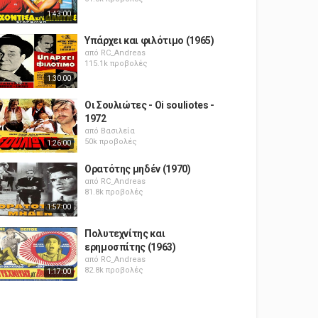
1:43:00
Υπάρχει και φιλότιμο (1965)
από
RC_Andreas
115.1k προβολές
1:30:00
Οι Σουλιώτες - Oi souliotes -
1972
από
Βασιλεία
50k προβολές
1:26:00
Ορατότης μηδέν (1970)
από
RC_Andreas
81.8k προβολές
1:57:00
Πολυτεχνίτης και
ερημοσπίτης (1963)
από
RC_Andreas
82.8k προβολές
1:17:00