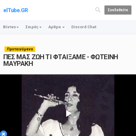
elTube.GR
Συνδεθείτε
Βίντεο
Σειρές
Αρθρα
Discord Chat
Προτεινόμενα
ΠΕΣ ΜΑΣ ΖΩΗ ΤΙ ΦΤΑΙΞΑΜΕ - ΦΩΤΕΙΝΗ
ΜΑΥΡΑΚΗ
Play
×