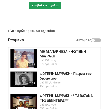
Υποβάλετε σχόλιο
Γίνε ο πρώτος που θα σχολιάσει
Επόμενο
Αυτόματο
ΜΗ Μ ΑΠΑΡΝΙΕΣΑΙ - ΦΩΤΕΙΝΗ
ΜΑΥΡΑΚΗ
από
Έλληνας
579 προβολές
02:54
ΦΩΤΕΙΝΗ ΜΑΥΡΑΚΗ - Παίρνω τον
δρόμο μου
από
RC_Andreas
02:34
453 προβολές
ΦΩΤΕΙΝΗ ΜΑΥΡΑΚΗ ** ΤΑ ΒΑΣΑΝΑ
ΤΗΣ ΞΕΝΗΤΕΙΑΣ **
από
Έλληνας
598 προβολές
02:56