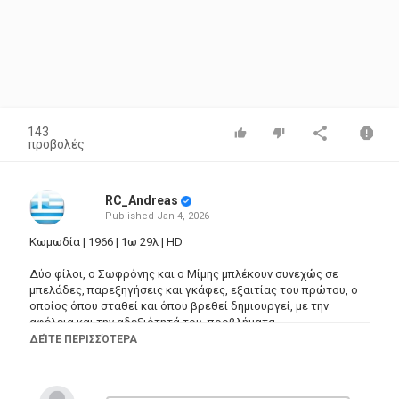
143
προβολές
RC_Andreas
Published
Jan 4, 2026
Κωμωδία | 1966 | 1ω 29λ | HD
Δύο φίλοι, ο Σωφρόνης και ο Μίμης μπλέκουν συνεχώς σε
μπελάδες, παρεξηγήσεις και γκάφες, εξαιτίας του πρώτου, ο
οποίος όπου σταθεί και όπου βρεθεί δημιουργεί, με την
αφέλεια και την αδεξιότητά του, προβλήματα.
ΔΕΊΤΕ ΠΕΡΙΣΣΌΤΕΡΑ
Ηθοποιοί: Φραγκίσκος Μανέλλης , Βασίλης Μαυρομάτης ,
Μπέτυ Μοσχονά , Νατάσα Αποστόλου , Νίκος Φέρμας , Νάσος
Κεδράκας , Ρένα Γαλάνη , Γιώργος Βελέντζας , Αθηνά Μερτύρη ,