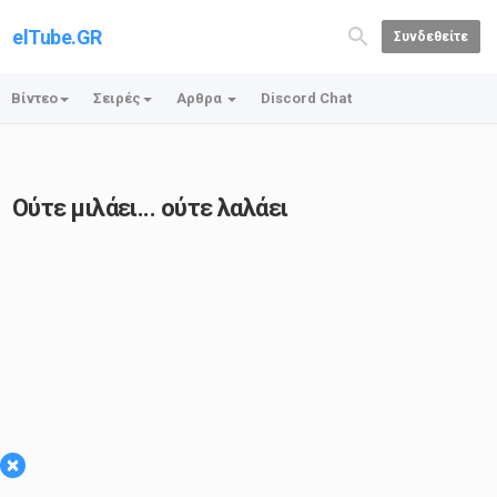
elTube.GR
Συνδεθείτε
Βίντεο
Σειρές
Αρθρα
Discord Chat
Ούτε μιλάει... ούτε λαλάει
×