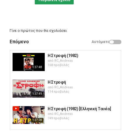
Υποβάλετε σχόλιο
Γίνε ο πρώτος που θα σχολιάσει
Επόμενο
Αυτόματο
Η Στροφή (1982)
από
RC_Andreas
168 προβολές
1:37:48
Η Στροφή
από
RC_Andreas
114 προβολές
1:37:49
Η Στροφή (1982) [Ελληνική Ταινία]
από
RC_Andreas
749 προβολές
1:37:28