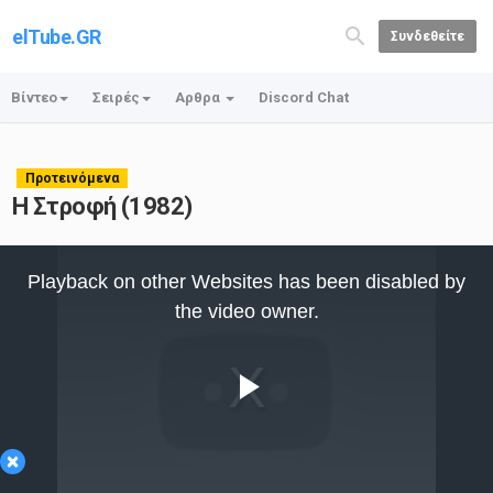
elTube.GR
Συνδεθείτε
Βίντεο
Σειρές
Αρθρα
Discord Chat
Προτεινόμενα
Η Στροφή (1982)
This
is
Playback on other Websites has been disabled by
a
modal
the video owner.
window.
Play
×