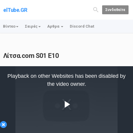
elTube.GR
Συνδεθείτε
Βίντεο
Σειρές
Αρθρα
Discord Chat
Λίτσα.com S01 E10
This
is
Playback on other Websites has been disabled by
a
modal
the video owner.
window.
Play
×