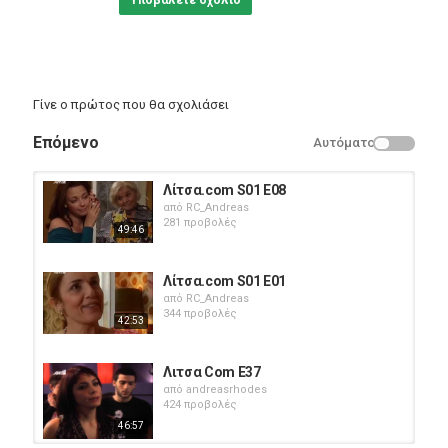
Υποβάλετε σχόλιο
Γίνε ο πρώτος που θα σχολιάσει
Επόμενο
Αυτόματο
Λίτσα.com S01 E08
από
RC_Andreas
281 προβολές
49:46
Λίτσα.com S01 E01
από
RC_Andreas
344 προβολές
42:53
Λιτσα Com E37
από
andreasrhodes
424 προβολές
46:57