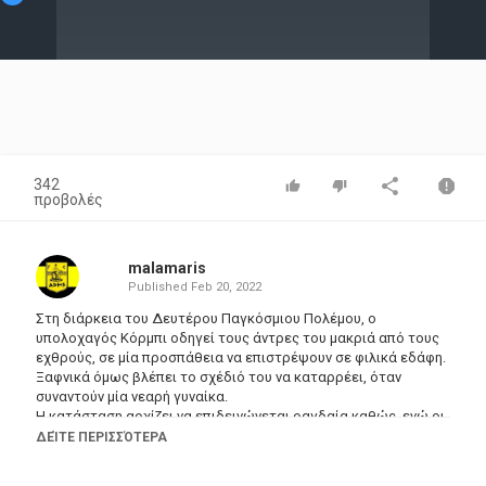
Video
342
προβολές
malamaris
Published
Feb 20, 2022
Στη διάρκεια του Δευτέρου Παγκόσμιου Πολέμου, ο
υπολοχαγός Κόρμπι οδηγεί τους άντρες του μακριά από τους
εχθρούς, σε μία προσπάθεια να επιστρέψουν σε φιλικά εδάφη.
Ξαφνικά όμως βλέπει το σχέδιό του να καταρρέει, όταν
συναντούν μία νεαρή γυναίκα.
Η κατάσταση αρχίζει να επιδεινώνεται ραγδαία καθώς, ενώ οι
άντρες του Κόρμπι αρχίζουν να υποφέρουν τόσο ψυχικά όσο
ΔΕΊΤΕ ΠΕΡΙΣΣΌΤΕΡΑ
και σωματικά, η παρουσία του εχθρού στην περιοχή απειλεί να
εκτροχιάσει εντελώς την έτσι κι αλλιώς δύσκολη προσπάθεια