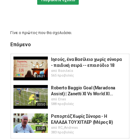
Υποβάλετε σχόλιο
Γίνε ο πρώτος που θα σχολιάσει
Επόμενο
Ιησούς, ένα Βασίλειο χωρίς σύνορα
- παιδική σειρά -- επεισόδιο 18
από
Βασιλεία
565 προβολές
26:21
Roberto Baggio Goal (Maradona
Assist) | Zanetti XI Vs World XI...
από
Enas
588 προβολές
00:50
Ρεπορτάζ Χωρίς Σύνορα - Η
ΕΛΛΑΔΑ ΤΟΥ ΧΙΤΛΕΡ (Μέρος Β)
από
RC_Andreas
51:34
383 προβολές