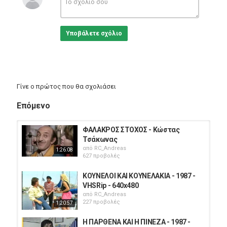
Υποβάλετε σχόλιο
Γίνε ο πρώτος που θα σχολιάσει
Επόμενο
ΦΑΛΑΚΡΟΣ ΣΤΟΧΟΣ - Κώστας
Τσάκωνας
από
RC_Andreas
1:26:08
627 προβολές
ΚΟΥΝΕΛΟΙ ΚΑΙ ΚΟΥΝΕΛΑΚΙΑ - 1987 -
VHSRip - 640x480
από
RC_Andreas
227 προβολές
1:20:57
Η ΠΑΡΘΕΝΑ ΚΑΙ Η ΠΙΝΕΖΑ - 1987 -