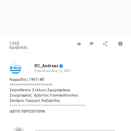
1,665
προβολές
RC_Andreas
Published
Aug 15, 2021
Κωμωδία | 1967 | 80'
=====================
Σκηνοθεσία: Στέλιος Ζωγραφάκης
Συγγραφέας: Χρήστος Γιαννακόπουλος
Σενάριο: Γιώργος Λαζαρίδης
=====================================
Ηθοποιοί:
ΔΕΊΤΕ ΠΕΡΙΣΣΌΤΕΡΑ
Μίμης Φωτόπουλος,
Τάκης Μηλιάδης,
Σωτήρης Μουστάκας,