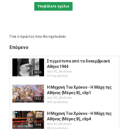
Υποβάλετε σχόλιο
Γίνε ο πρώτος που θα σχολιάσει
Επόμενο
Στιγμιότυπα από τα δεκεμβριανά
Αθήνα 1944
από
RC_Andreas
06:30
513 προβολές
Η Μηχανή Του Χρόνου - Η Μάχη της
Αθήνας (Μέρος Β)_clip1
από
RC_Andreas
13:52
402 προβολές
Η Μηχανή Του Χρόνου - Η Μάχη της
Αθήνας (Μέρος Β)_clip4
από
RC_Andreas
13:44
410 προβολές