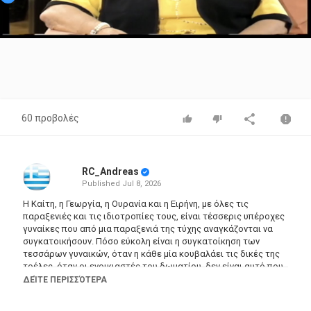
Video
60 προβολές
RC_Andreas
Published
Jul 8, 2026
Η Καίτη, η Γεωργία, η Ουρανία και η Ειρήνη, με όλες τις
παραξενιές και τις ιδιοτροπίες τους, είναι τέσσερις υπέροχες
γυναίκες που από μια παραξενιά της τύχης αναγκάζονται να
συγκατοικήσουν. Πόσο εύκολη είναι η συγκατοίκηση των
τεσσάρων γυναικών, όταν η κάθε μία κουβαλάει τις δικές της
τρέλες, όταν οι ενοικιαστές του δωματίου, δεν είναι αυτό που
περιμένουν και όταν ο Σωτήρης, πρώην άντρας της Μιρέλλας,
ΔΕΊΤΕ ΠΕΡΙΣΣΌΤΕΡΑ
έρχεται κάθε τόσο με το καινούργιο του φλερτ και
αναστατώνει τους πάντες;