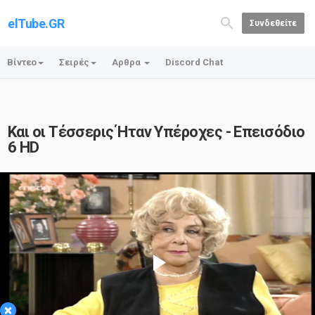
elTube.GR
Συνδεθείτε
Βίντεο
Σειρές
Αρθρα
Discord Chat
Και οι Τέσσερις Ήταν Υπέροχες - Επεισόδιο
6 HD
Play
×